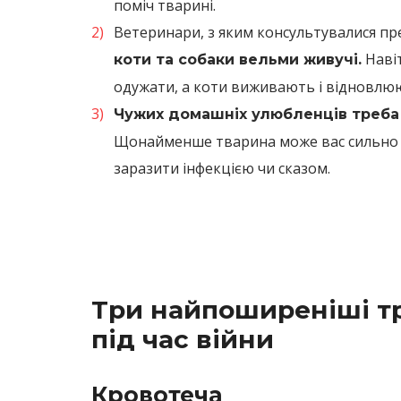
поміч тварині.
Ветеринари, з яким консультувалися пр
Навіт
коти та собаки вельми живучі.
одужати, а коти виживають і відновлюю
Чужих домашніх улюбленців треба
Щонайменше тварина може вас сильно п
заразити інфекцією чи сказом.
Три найпоширеніші т
під час війни
Кровотеча