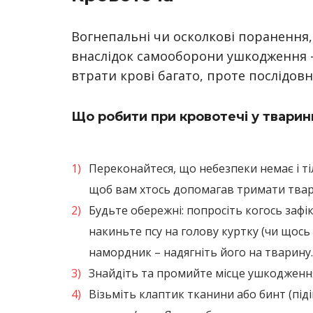
Вогнепальні чи осколкові поранення,
внаслідок самооборони ушкодження —
втрати крові багато, проте послідов
Що робити при кровотечі у тварин
Переконайтеся, що небезпеки немає і т
щоб вам хтось допомагав тримати твар
Будьте обережні: попросіть когось зафі
накиньте псу на голову куртку (чи щось 
намордник – надягніть його на тварину
Знайдіть та промийте місце ушкодженн
Візьміть клаптик тканини або бинт (піді