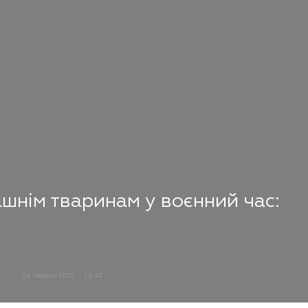
нім тваринам у воєнний час:
14 Червня 2022
12:42