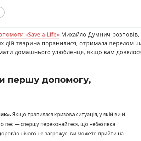
опомоги «Save a Life»
Михайло Думнич розповів,
их дій тварина поранилися, отримала перелом ч
римати домашнього улюбленця, якщо вам довелос
и першу допомогу,
Я
кщо трапилася кризова ситуація, у якій ви й
ик».
 або пес — спершу переконайтеся, що небезпека
оров’ю нічого не загрожує, ви можете прийти на