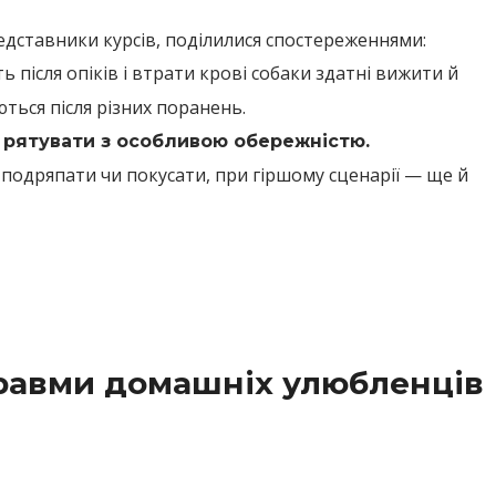
едставники курсів, поділилися спостереженнями:
ь після опіків і втрати крові собаки здатні вижити й
ться після різних поранень.
 рятувати з особливою обережністю.
одряпати чи покусати, при гіршому сценарії — ще й
равми домашніх улюбленців