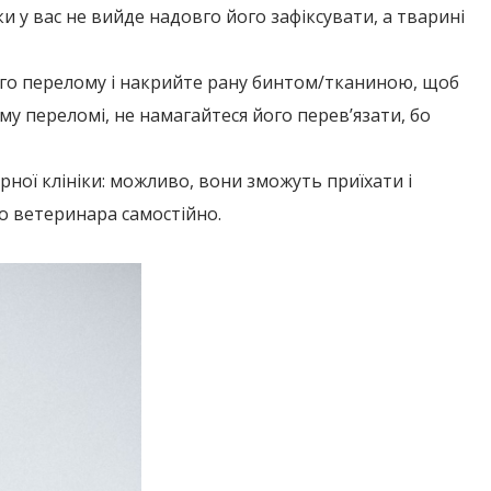
и у вас не вийде надовго його зафіксувати, а тварині
го перелому і накрийте рану бинтом/тканиною, щоб
му переломі, не намагайтеся його перев’язати, бо
ної клініки: можливо, вони зможуть приїхати і
до ветеринара самостійно.