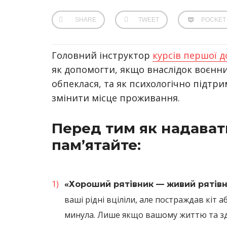
SHARE
TWEET
POCKET
Головний інструктор
курсів першої д
як допомогти, якщо внаслідок воєнн
обпеклася, та як психологічно підт
змінити місце проживання.
Перед тим як надават
пам’ятайте:
«Хороший рятівник — живий рятівн
ваші рідні вціліли, але постраждав кіт
минула. Лише якщо вашому життю та зд