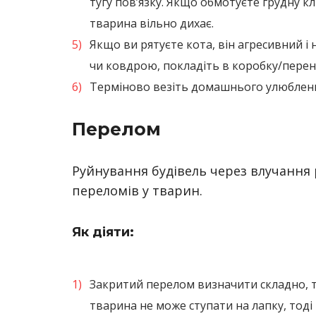
тугу пов’язку. Якщо обмотуєте грудну кл
тварина вільно дихає.
Якщо ви рятуєте кота, він агресивний і 
чи ковдрою, покладіть в коробку/перен
Терміново везіть домашнього улюбленц
Перелом
Руйнування будівель через влучання
переломів у тварин.
Як діяти:
Закритий перелом визначити складно, т
тварина не може ступати на лапку, тоді