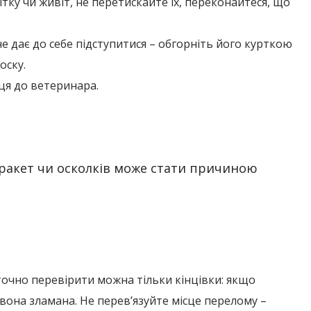
ітку чи живіт, не перетискайте їх, переконайтеся, що
не дає до себе підступитися – обгорніть його курткою
оску.
я до ветеринара.
 ракет чи осколків може стати причиною
очно перевірити можна тільки кінцівки: якщо
 вона зламана. Не перев’язуйте місце перелому –