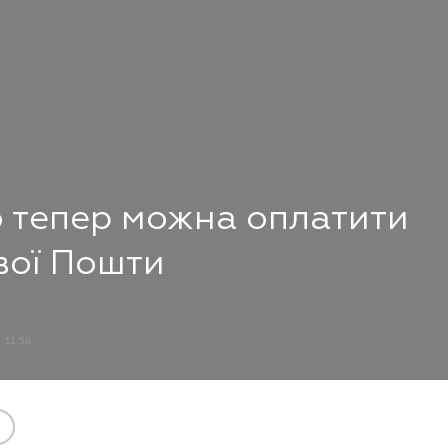
о тепер можна оплатити
вої Пошти
11:58