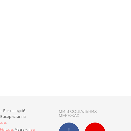
ь. Все на одній
МИ В СОЦІАЛЬНИХ
МЕРЕЖАХ
и. Використання
.
t.ua
. Медіа-кіт
bit.ua
за