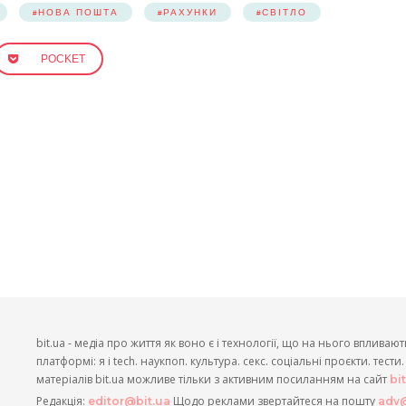
НОВА ПОШТА
РАХУНКИ
СВІТЛО
POCKET
bit.ua - медіа про життя як воно є і технології, що на нього впливают
платформі: я і tech. наукпоп. культура. секс. соціальні проєкти. тест
матеріалів bit.ua можливе тільки з активним посиланням на сайт
bi
Редакція:
Щодо реклами звертайтеся на пошту
editor@bit.ua
adv@