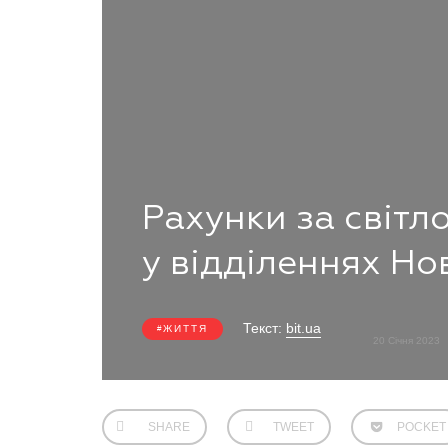
Рахунки за світл
у відділеннях Но
Текст:
bit.ua
ЖИТТЯ
20 Січня 2023
SHARE
TWEET
POCKET