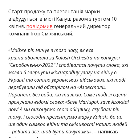
Старт продажу та презентація марки
відбудуться в місті Калуш разом з гуртом 10
квітня,
повідомив
генеральний директор
компанії Ігор Смілянський.
«Майже рік минув з того часу, як вся
країна
вболівала за Kalush Orchestra на конкурсі
“Євробачення-2022” і сподівалася почути слова, які
могли б звернути міжнародну увагу на війну в
Україні та сотню українських військових, які тоді
перебували під обстрілом на «Азовсталі».
Поранені, без води, їжі та ліків. Саме тоді зі сцени
пролунали відомі слова: «Save Mariupol, save Azovstal
now! А ми виконуємо свою обіцянку, яку дали рік
тому, і сьогодні презентуємо марку Kalush, бо це
ще один символ війни та сміливості наших людей
– робити все, щоб бути почутими»
, – написав