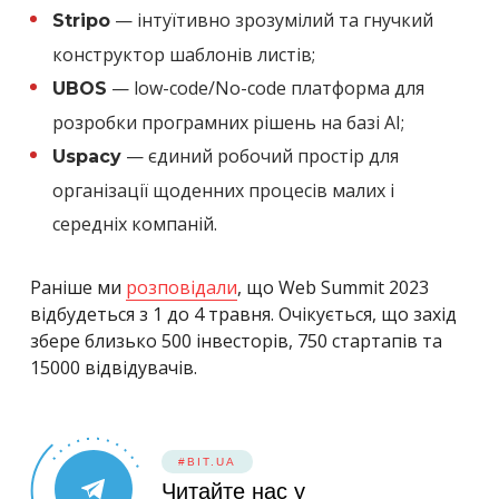
— інтуїтивно зрозумілий та гнучкий
Stripo
конструктор шаблонів листів;
— low-code/No-code платформа для
UBOS
розробки програмних рішень на базі AI;
— єдиний робочий простір для
Uspacy
організації щоденних процесів малих і
середніх компаній.
Раніше ми
розповідали
, що Web Summit 2023
відбудеться з 1 до 4 травня. Очікується, що захід
збере близько 500 інвесторів, 750 стартапів та
15000 відвідувачів.
#BIT.UA
Читайте нас у