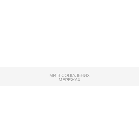
МИ В СОЦІАЛЬНИХ
МЕРЕЖАХ
83K
Розробка сайту
Партнер по SEO