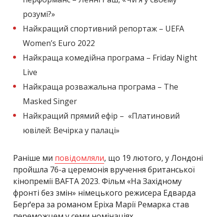
розумі?
»
Найкращий спортивний репортаж – UEFA
Women’s Euro 2022
Найкраща комедійна програма – Friday Night
Live
Найкраща розважальна програма – The
Masked Singer
Найкращий прямий ефір –
«
Платиновий
ювілей: Вечірка у палаці
»
Раніше ми
повідомляли
, що 19 лютого, у Лондоні
пройшла 76-а церемонія вручення британської
кінопремії BAFTA 2023. Фільм «На Західному
фронті без змін» німецького режисера Едварда
Берґера за романом Еріха Марії Ремарка став
переможцем у семи номінаціях.