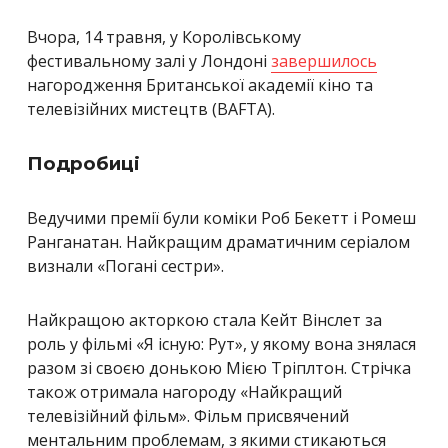
Вчора, 14 травня, у Королівському
фестивальному залі у Лондоні
завершилось
нагородження Британської академії кіно та
телевізійних мистецтв (BAFTA).
Подробиці
Ведучими премії були коміки Роб Бекетт і Ромеш
Ранганатан. Найкращим драматичним серіалом
визнали
«
Погані сестри
»
.
Найкращою акторкою стала Кейт Вінслет за
роль у фільмі
«
Я існую: Рут
»
, у якому вона
знялася
разом зі своєю донькою Мією Тріплтон.
Стрічка
також отримала нагороду
«
Найкращий
телевізійний фільм
»
. Фільм присвячений
ментальним проблемам, з якими стикаються