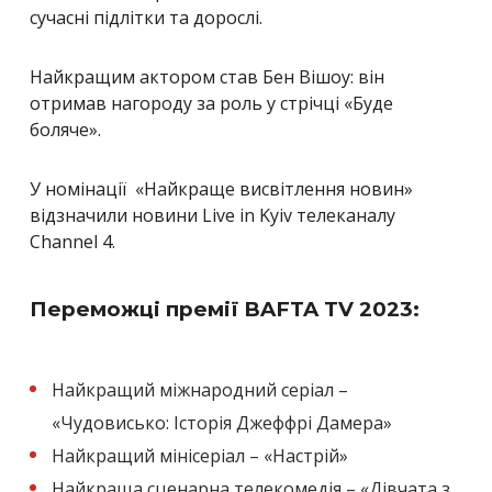
сучасні підлітки та дорослі.
Найкращим актором став Бен Вішоу: він
отримав нагороду за роль у стрічці
«
Буде
боляче
»
.
У номінації
«
Найкраще висвітлення новин
»
відзначили новини Live in Kyiv телеканалу
Channel 4.
Переможці премії BAFTA
TV
2023:
Найкращий міжнародний серіал –
«
Чудовисько: Історія Джеффрі Дамера
»
Найкращий мінісеріал –
«
Настрій
»
Найкраща сценарна телекомедія –
«
Дівчата з