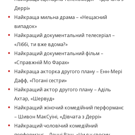
Деррі
»
Найкраща мильна драма –
«
Нещасний
випадок
»
Найкращий документальний телесеріал –
«
Ліббі, ти вже вдома?
»
Найкращий документальний фільм –
«
Справжній Мо Фарах
»
Найкраща акторка другого плану – Енн-Мері
Дафф,
«
Погані сестри
»
Найкращий актор другого плану – Аділь
Ахтар,
«
Шервуд
»
Найкращий жіночий комедійний перформанс
– Шивон МакСуїні,
«
Дівчата з Деррі
»
Найкращий чоловічий комедійний
перформанс – Ленні Раш,
«
Чи я у своєму