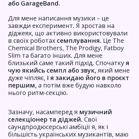
або GarageBand.
Для мене написання музики – це
завжди експеримент. Я зростав на
діджеях, що активно використовували
в своїх роботах
семплування.
Це The
Chemical Brothers, The Prodigy, Fatboy
Slim та багато інших. Для мене
близький саме такий підхід. Спочатку
я
чую якийсь семпл або звук,
який мене
дуже чіпляє,
і я закидаю його в проєкт
першим,
а потім вже будую навколо
нього ритм-секцію.
Зазначу, насамперед я
музичний
селекціонер та діджей.
Свої
саундпродюсерські амбіції я, як і
більшість українських музикантів, маю