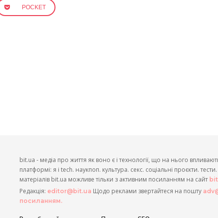
POCKET
bit.ua - медіа про життя як воно є і технології, що на нього впливают
платформі: я і tech. наукпоп. культура. секс. соціальні проєкти. тест
матеріалів bit.ua можливе тільки з активним посиланням на сайт
bi
Редакція:
Щодо реклами звертайтеся на пошту
editor@bit.ua
adv@
посиланням.