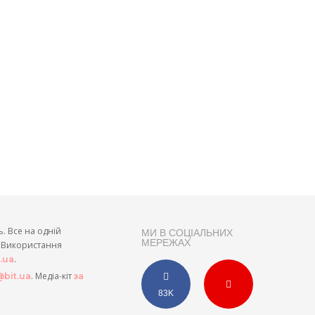
ь. Все на одній
МИ В СОЦІАЛЬНИХ
МЕРЕЖАХ
и. Використання
.
t.ua
. Медіа-кіт
bit.ua
за
83K