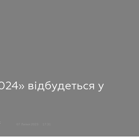
24» відбудеться у
а
07 Липня 2023
17:31