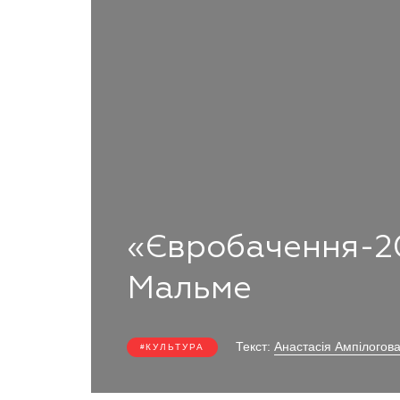
«Євробачення-20
Мальме
Текст:
Анастасія Ампілогов
КУЛЬТУРА