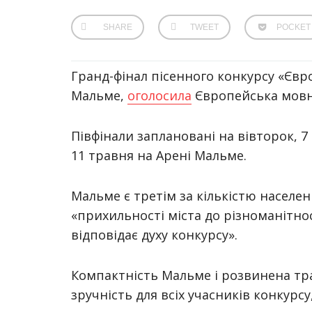
SHARE
TWEET
POCKET
Гранд-фінал пісенного конкурсу «Євр
Мальме,
оголосила
Європейська мовна
Півфінали заплановані на вівторок, 7 
11 травня на Арені Мальме.
Мальме є третім за кількістю населе
«прихильності міста до різноманітнос
відповідає духу конкурсу».
Компактність Мальме і розвинена тр
зручність для всіх учасників конкурсу