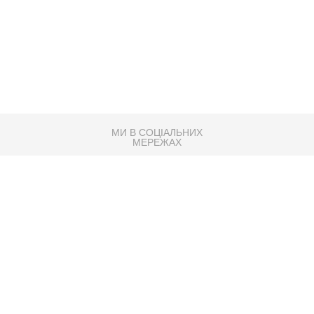
МИ В СОЦІАЛЬНИХ
МЕРЕЖАХ
83K
Розробка сайту
Партнер по SEO