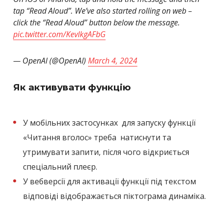
tap “Read Aloud”. We’ve also started rolling on web –
click the “Read Aloud” button below the message.
pic.twitter.com/KevIkgAFbG
— OpenAI (@OpenAI)
March 4, 2024
Як активувати функцію
У мобільних застосунках для запуску функції
«Читання вголос» треба натиснути та
утримувати запити, після чого відкриється
спеціальний плеєр.
У вебверсії для активації функції під текстом
відповіді відображається піктограма динаміка.