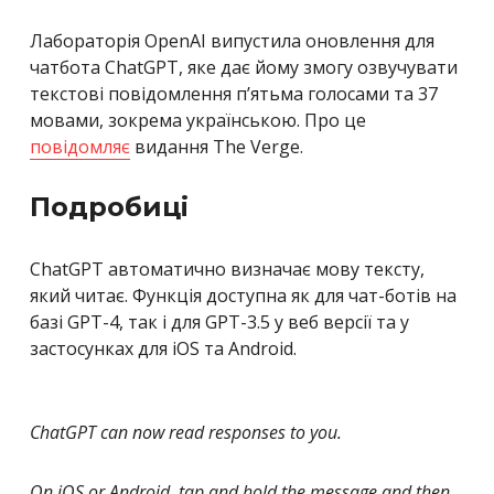
Лабораторія OpenAI випустила оновлення для
чатбота ChatGPT, яке дає йому змогу озвучувати
текстові повідомлення пʼятьма голосами та 37
мовами, зокрема українською. Про це
повідомляє
видання The Verge.
Подробиці
ChatGPT автоматично визначає мову тексту,
який читає. Функція доступна як для чат-ботів на
базі GPT-4, так і для GPT-3.5 у веб версії та у
застосунках для iOS та Android.
ChatGPT can now read responses to you.
On iOS or Android, tap and hold the message and then