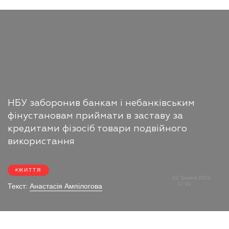
НБУ заборонив банкам і небанківським
фінустановам приймати в заставу за
кредитами фізосіб товари подвійного
використання
ЖИТТЯ
03 Травня 2024
17:41
Текст:
Анастасія Ампілогова