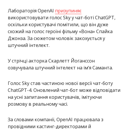
Лабораторія OpenAI
призупиняє
використовувати голос Sky у чат-боті ChatGPT,
оскільки користувачі помітили, що він дуже
схожий на голос героїні фільму «Вона» Спайка
Джонза. За сюжетом чоловік закохується у
штучний інтелект.
У стрічці акторка Скарлетт Йоганссон
озвучувала штучний інтелект на імʼя Саманта.
Голос Sky став частиною нової версії чат-боту
ChatGPT-4. Оновлений чат-бот може відповідати
на усні запитання користувачів, імітуючи
розмову в реальному часі.
За словами компанії, OpenAI працювала з
провідними кастинг-директорами й