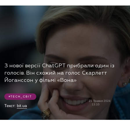
З нової версії ChatGPT прибрали один із
голосів. Він схожий на голос Скарлетт
Йоганссон у фільмі «Вона»
TECH_СВІТ
21 Травня 2024
13:10
Текст:
bit.ua