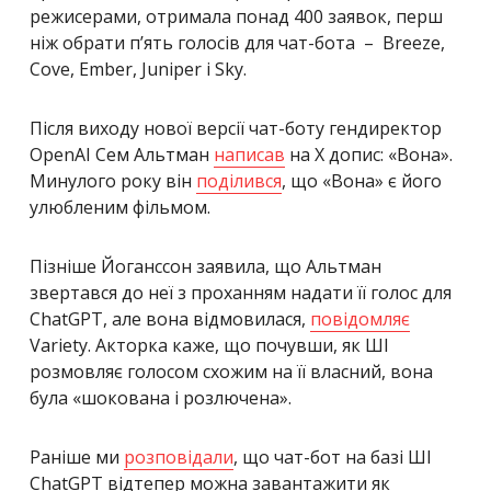
режисерами, отримала понад 400 заявок, перш
ніж обрати пʼять голосів для чат-бота – Breeze,
Cove, Ember, Juniper і Sky.
Після виходу нової версії чат-боту гендиректор
OpenAI Сем Альтман
написав
на X допис: «Вона».
Минулого року він
поділився
, що «Вона» є його
улюбленим фільмом.
Пізніше Йоганссон заявила, що Альтман
звертався до неї з проханням надати її голос для
ChatGPT, але вона відмовилася,
повідомляє
Variety. Акторка каже, що почувши, як ШІ
розмовляє голосом схожим на її власний, вона
була «шокована і розлючена».
Раніше ми
розповідали
, що чат-бот на базі ШІ
ChatGPT відтепер можна завантажити як