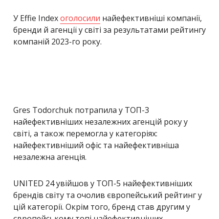
У Effie Index
оголосили
найефективніші компанії,
бренди й агенції у світі за результатами рейтингу
компаній 2023-го року.
Gres Todorchuk потрапила у ТОП-3
найефективніших незалежних агенцій року у
світі, а також перемогла у категоріях:
найефективніший офіс та найефективніша
незалежна агенція.
UNITED 24
увійшов у ТОП-5 найефективніших
брендів світу та очолив європейський рейтинг у
цій категорії. Окрім того, бренд став другим у
європейському топі найефективніших