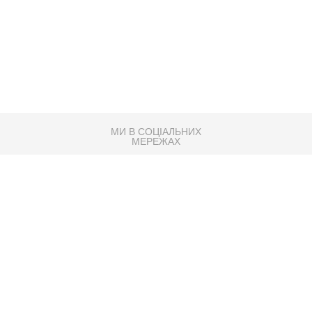
МИ В СОЦІАЛЬНИХ
МЕРЕЖАХ
83K
Розробка сайту
Партнер по SEO