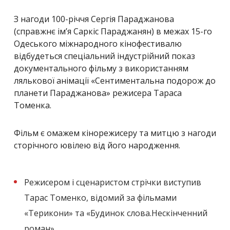
З нагоди 100-річчя Сергія Параджанова
(справжнє ім’я Саркіс Параджанян) в межах 15-го
Одеського міжнародного кінофестивалю
відбудеться спеціальний індустрійний показ
документального фільму з використанням
лялькової анімації «Сентиментальна подорож до
планети Параджанова» режисера Тараса
Томенка.
Фільм є омажем кінорежисеру та митцю з нагоди
сторічного ювілею від його народження.
Режисером і сценаристом стрічки виступив
Тарас Томенко, відомий за фільмами
«Терикони» та «Будинок слова.Нескінченний
роман».