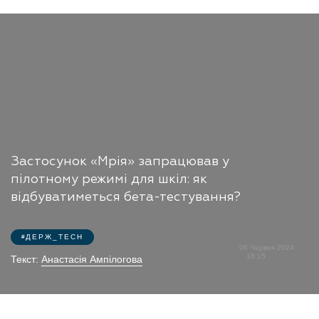
Застосунок «Мрія» запрацював у
пілотному режимі для шкіл: як
відбуватиметься бета-тестування?
ДЕРЖ_TECH
06 Червня 2024
18:15
Текст:
Анастасія Ампілогова