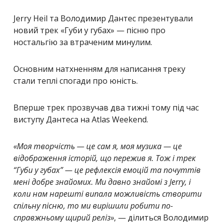
Jerry Heil та Володимир Дантес презентували
новий трек «Губи у губах» — пісню про
ностальгію за втраченим минулим.
Основним натхненням для написання треку
стали теплі спогади про юність.
Вперше трек прозвучав два тижні тому під час
виступу Дантеса на Atlas Weekend.
«Моя творчість — це сам я, моя музика — це
відображення історій, що пережив я. Тож і трек
“Губи у губах” — це рефлексія емоцій та почуттів
мені добре знайомих. Ми давно знайомі з Jerry, і
коли нам нарешті випала можливість створити
спільну пісню, то ми вирішили робити по-
справжньому щирий реліз»
, — ділиться Володимир