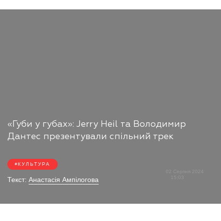
«Губи у губах»: Jerry Heil та Володимир
Дантес презентували спільний трек
КУЛЬТУРА
02 Серпня 2024
15:03
Текст:
Анастасія Ампілогова