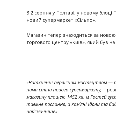
З 2 серпня у Полтаві, у новому блоці
новий супермаркет «Сільпо».
Магазин тепер знаходиться за новою 
торгового центру «Київ», який був на 
«Натхненні первісним мистецтвом — пе
ними стіни нового супермаркету,
– роз
магазину площею 1452 кв. м Гостей зус
таємне послання, а камʼяні ідоли та ба
найсмачніше»
.