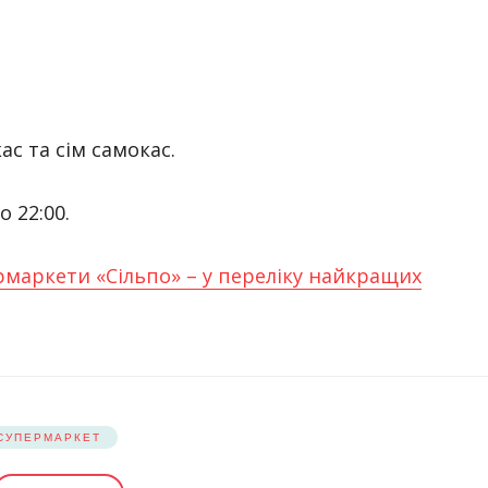
с та сім самокас.
 22:00.
рмаркети «Сільпо» – у переліку найкращих
СУПЕРМАРКЕТ