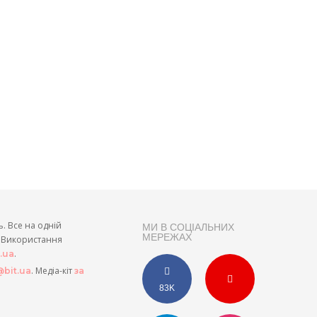
ь. Все на одній
МИ В СОЦІАЛЬНИХ
МЕРЕЖАХ
и. Використання
.
t.ua
. Медіа-кіт
bit.ua
за
83K