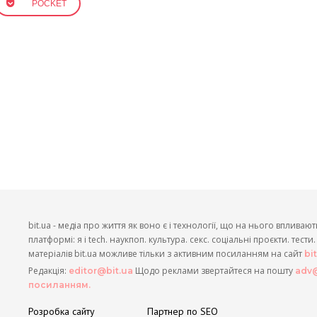
POCKET
bit.ua - медіа про життя як воно є і технології, що на нього впливают
платформі: я і tech. наукпоп. культура. секс. соціальні проєкти. тест
матеріалів bit.ua можливе тільки з активним посиланням на сайт
bi
Редакція:
Щодо реклами звертайтеся на пошту
editor@bit.ua
adv@
посиланням.
Розробка сайту
Партнер по SEO