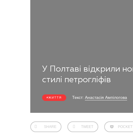
У Полтаві відкрили н
стилі петрогліфів
Текст:
Анастасія Ампілогова
ЖИТТЯ
SHARE
TWEET
POCKET