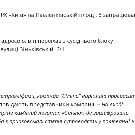
 ТРК «Київ» на Павленківській площі, 3 запрацюва
адресою: він переїхав з сусіднього блоку
вулиці Зіньківській, 6/1.
трогліфами, команда “Сільпо” вирішила прикраси
повідають представники компанії. –
На вході
тріне камʼяний логотип «Сільпо», де зашифровано
ба з приазовських степів супроводять у полюванні н