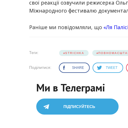
свої реакції озвучили режисерка Оль
Міжнародного фестивалю документаль
Раніше ми повідомляли, що
«Ля Паліс
Теги:
STRICHKA
ПОВНОМАСШТА
Поділитися:
SHARE
TWEET
Ми в Телеграмі
ПІДПИСУЙТЕСЬ