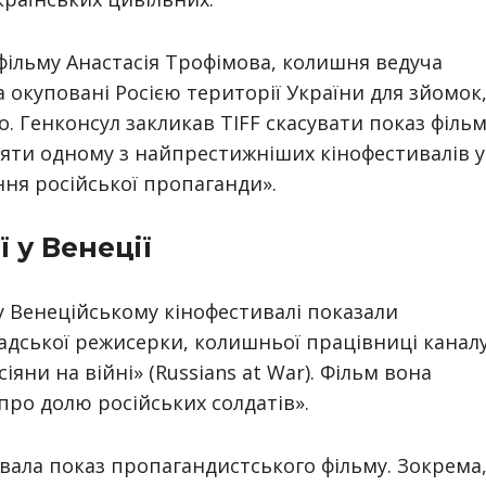
фільму Анастасія Трофімова, колишня ведуча
 окуповані Росією території України для зйомок
 Генконсул закликав TIFF скасувати показ фільм
ти одному з найпрестижніших кінофестивалів у
ня російської пропаганди».
 у Венеції
у Венеційському кінофестивалі показали
адської режисерки, колишньої працівниці канал
іяни на війні» (Russians at War). Фільм вона
про долю російських солдатів».
вала показ пропагандистського фільму. Зокрема