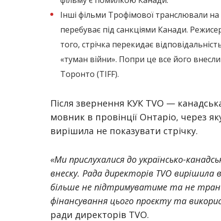
фільму є помилкою Канади.
Інші фільми Трофімової транслювали на 
перебуває під санкціями Канади. Режис
того, стрічка перекидає відповідальність
«туман війни». Попри це все його внес
Торонто (TIFF).
Після звернення КУК TVO — канадська
мовник в провінції Онтаріо, через як
вирішила не показувати стрічку.
«Ми прислухалися до українсько-канадсь
внеску. Рада директорів TVO вирішила в
більше не підтримуватиме та не транс
фінансування цього проєкту та викори
ради директорів TVO.