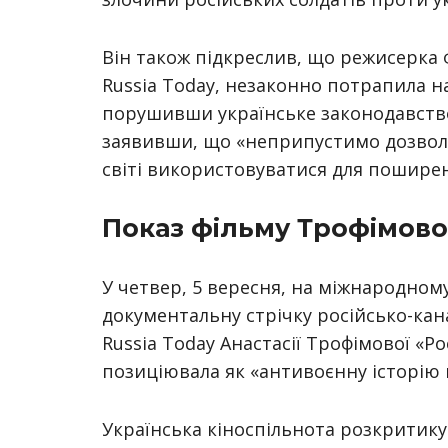
Він також підкреслив, що режисерка 
Russia Today, незаконно потрапила на
порушивши українське законодавство.
заявивши, що «неприпустимо дозволя
світі використовуватися для поширен
Показ фільму Трофімової
У четвер, 5 вересня, на міжнародном
документальну стрічку російсько-кан
Russia Today Анастасії Трофімової «Рос
позиціювала як «антивоєнну історію 
Українська кіноспільнота розкритику