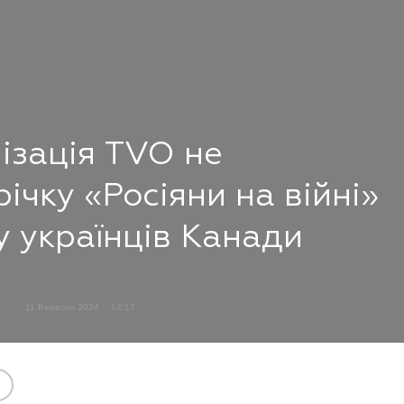
ізація TVO не
ічку «Росіяни на війні»
у українців Канади
11 Вересня 2024
14:17