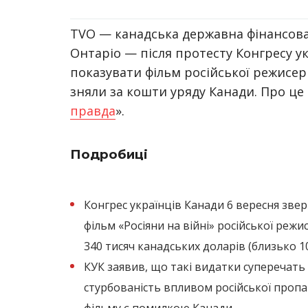
TVO — канадська державна фінансова 
Онтаріо — після протесту Конгресу у
показувати фільм російської режисерк
зняли за кошти уряду Канади. Про це 
правда
».
Подробиці
Конгрес українців Канади 6 вересня зве
фільм «Росіяни на війні» російської режи
340 тисяч канадських доларів (близько 10
КУК заявив, що такі видатки суперечать
стурбованість впливом російської пропа