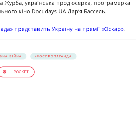
га Журба, українська продюсерка, програмерка
ного кіно Docudays UA Дар’я Бассель.
іада» представить Україну на премії «Оскар»
.
БНА ВІЙНА
РОСПРОПАГАНДА
POCKET