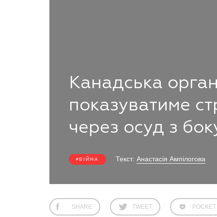
Канадська орган
показуватиме стр
через осуд з бок
Текст:
Анастасія Ампілогова
ВІЙНА
SHARE
TWEET
POCKET