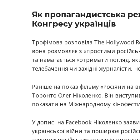
Як пропагандистська ре
Конгресу українців
Трофімова розповіла The Hollywood Rep
вона розмовляє з «простими російсь
та намагається «отримати погляд, яки
телебачення чи західні журналісти, не
Раніше на показ фільму «Росіяни на в
Торонто Олег Ніколенко. Він виступи
показати на Міжнародному кінофестив
У дописі на Facebook Ніколенко заяви
української війни та поширює росій
злочини російських солдатів проти у