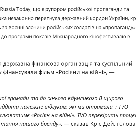
Russia Today, що є рупором російської пропаганди та
ерка незаконно перетнула державний кордон України, кр
 за воєнні злочини російських солдатів на «пропаганду» 
ли до програми показів Міжнародного кінофестивалю в
 державна фінансова організація та суспільний
у фінансували фільм «Росіяни на війні», —
кої громади та до їхнього вдумливого й щирого
іддати належне відгукам, які ми отримали, і TVO
люватиме «Росіян на війні». TVO перевірить проце
стання нашого бренду»
, — сказав Кріс Дей, голова