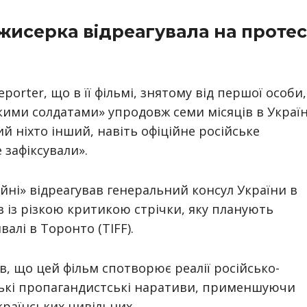
жисерка відреагувала на протес
orter, що в її фільмі, знятому від першої особи,
кими солдатами» упродовж семи місяців в Україн
й ніхто інший, навіть офіційне російське
 зафіксували».
ійні» відреагував генеральний консул України в
в із різкою критикою стрічки, яку планують
алі в Торонто (TIFF).
в, що цей фільм спотворює реалії російсько-
ські пропагандистські наративи, применшуючи
країнських цивільних.