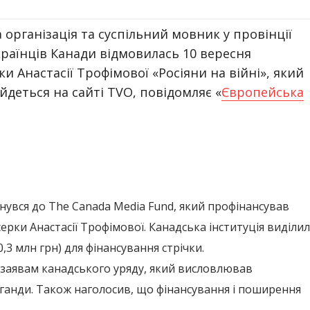
організація та суспільний мовник у провінції
країнців Канади відмовилась 10 вересня
и Анастасії Трофімової «Росіяни на війні», який
йдеться на сайті TVO, повідомляє «
Європейська
рнувся до The Canada Media Fund, який профінансував
серки Анастасії Трофімової. Канадська інституція виділи
,3 млн грн) для фінансування стрічки.
 заявам канадського уряду, який висловлював
ганди. Також наголосив, що фінансування і поширення