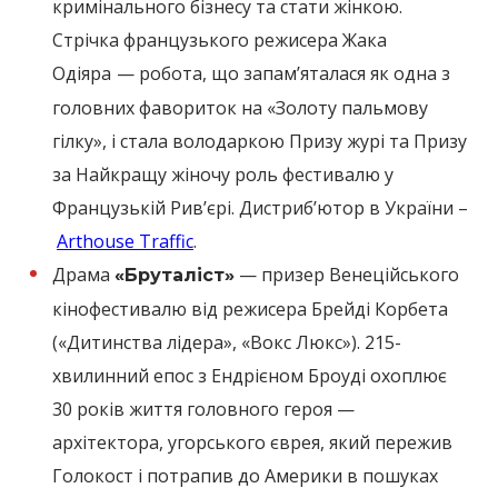
кримінального бізнесу та стати жінкою.
Стрічка французького режисера Жака
Одіяра
— робота, що запам’яталася як одна з
головних фавориток на «Золоту пальмову
гілку», і стала володаркою Призу журі та Призу
за Найкращу жіночу роль фестивалю у
Французькій Рив’єрі. Дистрибʼютор в України –
Arthouse Traffic
.
Драма
— призер Венеційського
«Бруталіст»
кінофестивалю від режисера Брейді Корбета
(«Дитинства лідера», «Вокс Люкс»). 215-
хвилинний епос з Ендрієном Броуді охоплює
30 років життя головного героя —
архітектора, угорського єврея, який пережив
Голокост і потрапив до Америки в пошуках