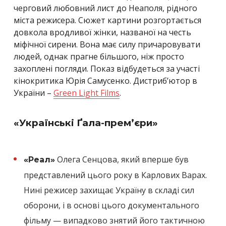
черговий любовний лист до Неаполя, рідного
міста режисера. Сюжет картини розгортається
довкола вродливої жінки, названої на честь
міфічної сирени. Вона має силу причаровувати
людей, однак прагне більшого, ніж просто
захоплені погляди. Показ відбудеться за участі
кінокритика Юрія Самусенко. Дистрибʼютор в
України –
Green Light Films
.
«Українські Ґала-прем’єри»
Олега Сенцова, який вперше був
«Реал»
представлений цього року в Карлових Варах.
Нині режисер захищає Україну в складі сил
оборони, і в основі цього документального
фільму — випадково знятий його тактичною