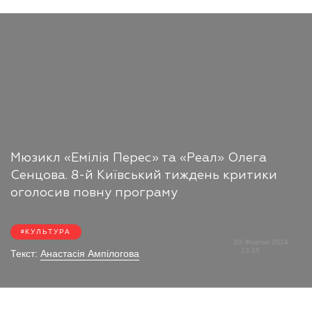
Мюзикл «Емілія Перес» та «Реал» Олега
Сенцова. 8-й Київський тиждень критики
оголосив повну програму
КУЛЬТУРА
03 Жовтня 2024
13:25
Текст:
Анастасія Ампілогова