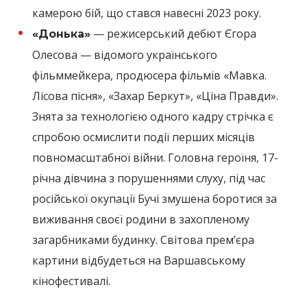
камерою бій, що стався навесні 2023 року.
— режисерський дебют Єгора
«Донька»
Олесова — відомого українського
фільммейкера, продюсера фільмів «Мавка.
Лісова пісня», «Захар Беркут», «Ціна Правди».
Знята за технологією одного кадру стрічка є
спробою осмислити події перших місяців
повномасштабної війни. Головна героїня, 17-
річна дівчина з порушеннями слуху, під час
російської окупації Бучі змушена боротися за
виживання своєї родини в захопленому
загарбниками будинку. Світова прем’єра
картини відбудеться на Варшавському
кінофестивалі.