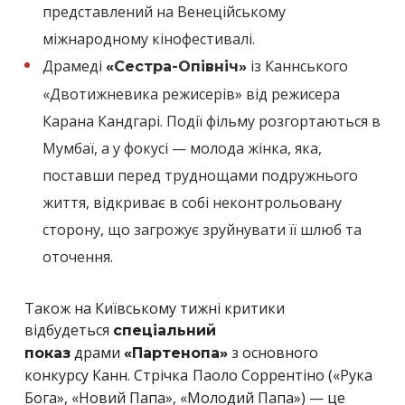
представлений на Венеційському
міжнародному кінофестивалі.
Драмеді
із Каннського
«Сестра-Опівніч»
«Двотижневика режисерів» від режисера
Карана Кандгарі. Події фільму розгортаються в
Мумбаї, а у фокусі — молода жінка, яка,
поставши перед труднощами подружнього
життя, відкриває в собі неконтрольовану
сторону, що загрожує зруйнувати її шлюб та
оточення.
Також на Київському тижні критики
відбудеться
спеціальний
драми
з основного
показ
«Партенопа»
конкурсу Канн. Стрічка
Паоло Соррентіно («Рука
Бога», «Новий Папа», «Молодий Папа») — це