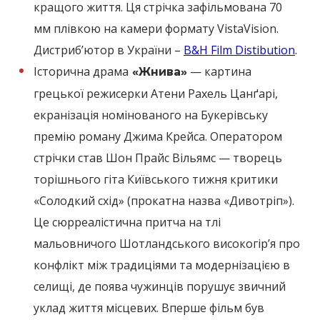
кращого життя. Ця стрічка зафільмована 70
мм плівкою на камери формату VistaVision.
Дистрибʼютор в України –
B&H Film Distibution
.
Історична драма
— картина
«Жнива»
грецької режисерки Атени Рахель Цанґарі,
екранізація номінованого на Букерівську
премію роману Джима Крейса. Оператором
стрічки став Шон Прайс Вільямс — творець
торішнього гіта Київського тижня критики
«Солодкий схід» (прокатна назва «Дивотріп»).
Це сюрреалістична притча на тлі
мальовничого Шотландського високогір’я про
конфлікт між традиціями та модернізацією в
селищі, де поява чужинців порушує звичний
уклад життя місцевих. Вперше фільм був