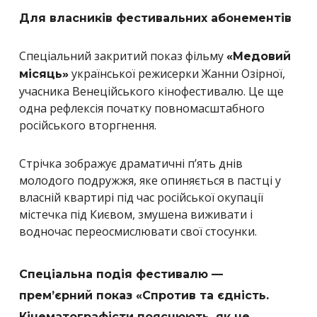
Для власників фестивальних абонементів
Спеціальний закритий показ фільму
«Медовий
української режисерки Жанни Озірної,
місяць»
учасника Венеційського кінофестивалю. Це ще
одна рефлексія початку повномасштабного
російського вторгнення.
Стрічка зображує драматичні п’ять днів
молодого подружжя, яке опиняється в пастці у
власній квартирі під час російської окупації
містечка під Києвом, змушена виживати і
водночас переосмислювати свої стосунки.
Спеціальна подія фестивалю —
прем’єрний показ «Спротив та єдність.
Кінематографісти пояснюють, як не