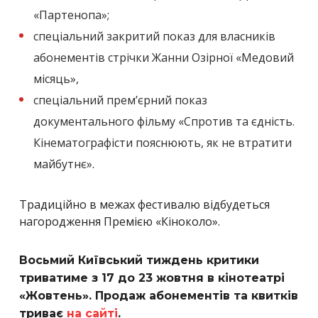
«Партенопа»;
спеціальний закритий показ для власників
абонементів стрічки Жанни Озірної «Медовий
місяць»,
спеціальний прем’єрний показ
документального фільму «Спротив та єдність.
Кінематографісти пояснюють, як не втратити
майбутнє».
Традиційно в межах фестивалю відбудеться
нагородження Премією «Кіноколо».
Восьмий Київський тиждень критики
триватиме з 17 до 23 жовтня в кінотеатрі
«Жовтень». Продаж абонементів та квитків
триває
на сайті
.