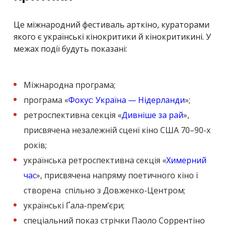
Це міжнародний фестиваль арткіно, кураторами
якого є українські кінокритики й кінокритикині. У
межах події будуть показані:
Міжнародна програма;
програма «
Фокус: Україна — Нідерланди
»;
ретроспективна секція «
Дивніше за рай
»,
присвячена незалежній сцені кіно США 70–90-х
років;
українська ретроспективна секція «
Химерний
час
», присвячена напряму поетичного кіно і
створена спільно з Довженко-Центром;
українські Ґала-прем’єри;
спеціальний показ стрічки Паоло Соррентіно