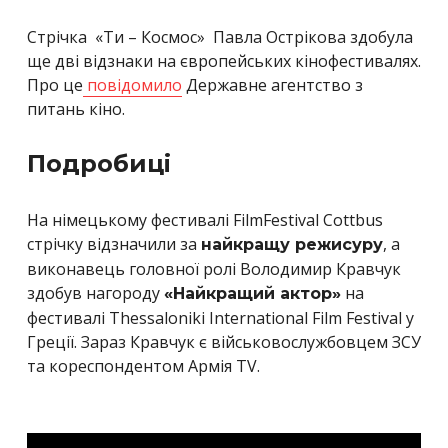
Стрічка «Ти – Космос» Павла Острікова здобула
ще дві відзнаки на європейських кінофестивалях.
Про це
повідомило
Державне агентство з
питань кіно.
Подробиці
На німецькому фестивалі FilmFestival Cottbus
стрічку відзначили за
, а
найкращу режисуру
виконавець головної ролі Володимир Кравчук
здобув нагороду
на
«Найкращий актор»
фестивалі Thessaloniki International Film Festival у
Греції. Зараз Кравчук є військовослужбовцем ЗСУ
та кореспондентом Армія TV.