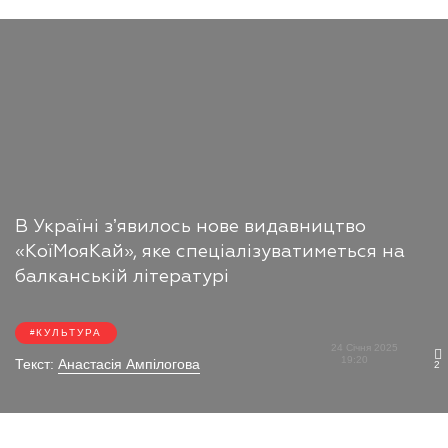
В Україні зʼявилось нове видавництво
«КоїМояКай», яке спеціалізуватиметься на
балканській літературі
КУЛЬТУРА
24 Січня 2025
19:20
Текст:
Анастасія Ампілогова
2