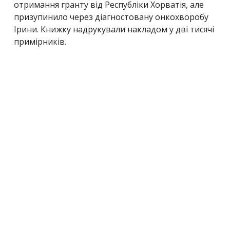
отримання гранту від Республіки Хорватія, але
призупинило через діагностовану онкохворобу
Ірини. Книжку надрукували накладом у дві тисячі
примірників.