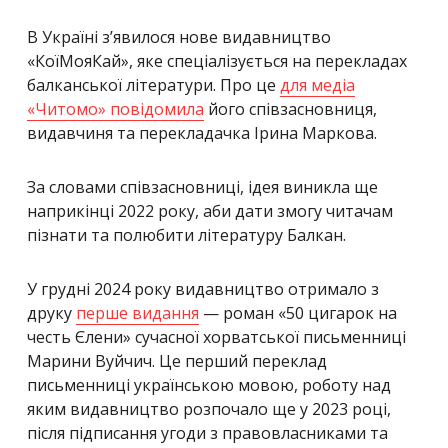
В Україні зʼявилося нове видавництво
«КоїМояКай», яке спеціалізується на перекладах
балканської літератури. Про це
для медіа
«Читомо» повідомила
його співзасновниця,
видавчиня та перекладачка Ірина Маркова.
За словами співзасновниці, ідея виникла ще
наприкінці 2022 року, аби дати змогу читачам
пізнати та полюбити літературу Балкан.
У грудні 2024 року видавництво отримало з
друку
перше видання
— роман «50 цигарок на
честь Єлени» сучасної хорватської письменниці
Марини Вуйчич. Це перший переклад
письменниці українською мовою, роботу над
яким видавництво розпочало ще у 2023 році,
після підписання угоди з правовласниками та