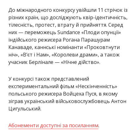
До міжнародного конкурсу увійшли 11 стрічок із
різних країн, що досліджують квір-ідентичність,
тілесність, протест, втрату й прийняття. Серед
них — переможець Sundance «Плоди опунції»
індійського режисера Рогана Парашурам
Канаваде, каннські номінанти «Проковтнути
ніч», «В’єт і Нам», «Королеви драми», а також
учасник Берлінале — «Нічне дійство».
У конкурсі також представлений
експериментальний фільм «Нескінченність»
польського режисера Войцеха Пуся, в якому
зіграв український військовослужбовець Антон
Цигульський.
Абонементи доступні за посиланням
.