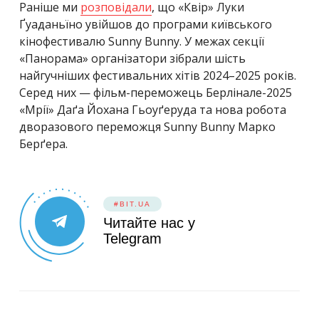
Раніше ми
розповідали
, що «Квір»
Луки
Ґуаданьїно
увійшов до програми київського
кінофестивалю Sunny Bunny. У межах секції
«Панорама» організатори зібрали шість
найгучніших фестивальних хітів 2024–2025 років.
Серед них — фільм-переможець Берлінале-2025
«Мрії» Даґа Йохана Гьоуґеруда та нова робота
дворазового переможця Sunny Bunny Марко
Берґера.
#BIT.UA
Читайте нас у
Telegram