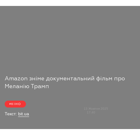
Amazon зніме документальний фільм про
Меланію Трамп
КІНО
13 Жовтня 2025
17:40
Текст:
bit.ua