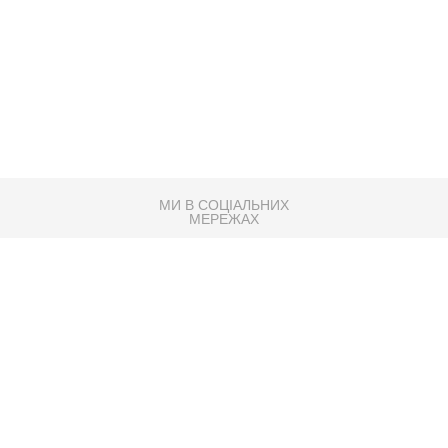
МИ В СОЦІАЛЬНИХ
МЕРЕЖАХ
83K
Розробка сайту
Партнер по SEO