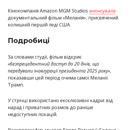
Кінокомпанія Amazon MGM Studios
анонсувала
документальний фільм «Меланія», присвячений
колишній першій леді США.
Подробиці
За словами студії, фільм відкриє
«безпрецедентний доступ до 20 днів, що
передували інавгурації президента 2025 року»
,
показавши цей період очима самої Меланії
Трамп.
У стрічці використано ексклюзивні кадри: від
нарад і приватних розмов до раніше
недоступних локацій.
Режисером фільму став Бретт Ратнер («Година