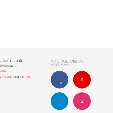
ь. Все на одній
МИ В СОЦІАЛЬНИХ
МЕРЕЖАХ
и. Використання
.
t.ua
. Медіа-кіт
bit.ua
за
83K