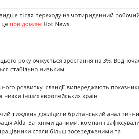
 швидше після переходу на чотириденний робочи
о це
повідомляє
Hot News.
а цього року очікується зростання на 3%. Водноча
ться стабільно низьким.
чного розвитку Ісландії випереджають показник
 та низки інших європейських країн.
очий тиждень дослідили британський аналітичн
ація Alda. За їхніми даними, компанії зафіксувал
 працівники стали більш зосередженими та