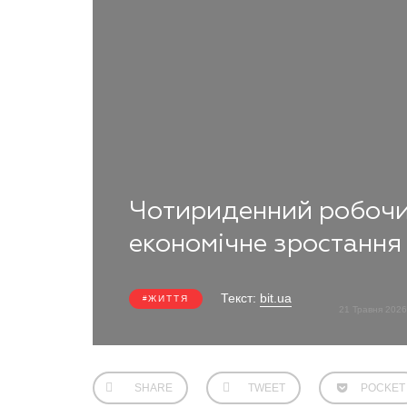
Чотириденний робочи
економічне зростання 
Текст:
bit.ua
ЖИТТЯ
21 Травня 202
SHARE
TWEET
POCKET