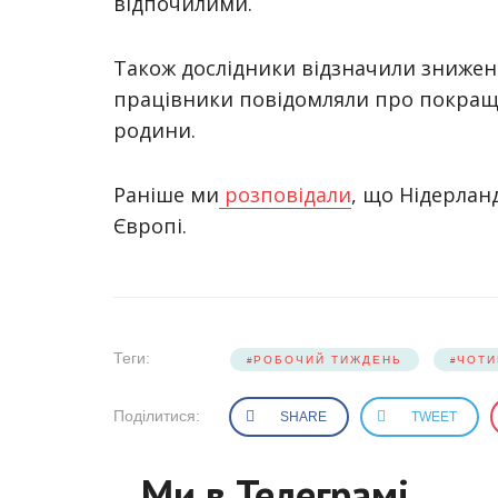
відпочилими.
Також дослідники відзначили зниженн
працівники повідомляли про покраще
родини.
Раніше ми
розповідали
, що Нідерла
Європі.
Теги:
РОБОЧИЙ ТИЖДЕНЬ
ЧОТИ
Поділитися:
SHARE
TWEET
Ми в Телеграмі