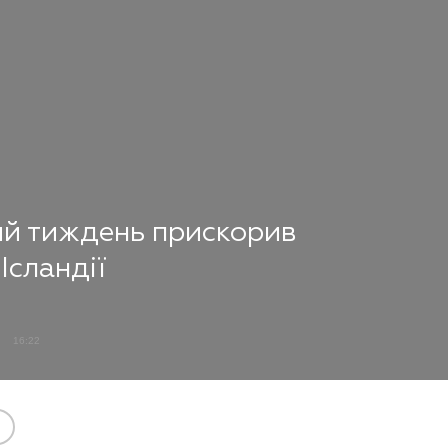
й тиждень прискорив
Ісландії
6
16:22