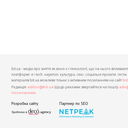
bit.ua - медіа про життя як воно є і технології, що на нього впливают
платформі: я і tech. наукпоп. культура. секс. соціальні проєкти. тест
матеріалів bit.ua можливе тільки з активним посиланням на сайт
bi
Редакція:
Щодо реклами звертайтеся на пошту
editor@bit.ua
adv@
посиланням.
Розробка сайту
Партнер по SEO