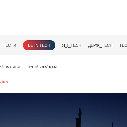
ТЕСТИ
BE IN TECH
Я_І_TECH
ДЕРЖ_TECH
TEC
ИЙ НАВІГАТОР
КУПУЙ УКРАЇНСЬКЕ
кіно