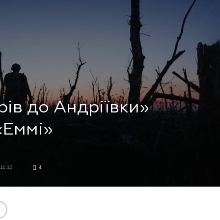
ів до Андріївки»
«Еммі»
11:13
4