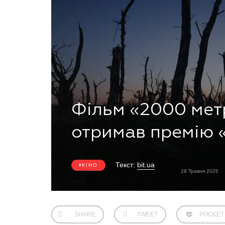
Фільм «2000 метр
отримав премію 
Текст:
bit.ua
КІНО
29 Травня 2026
SHARE
TWEET
POCKET