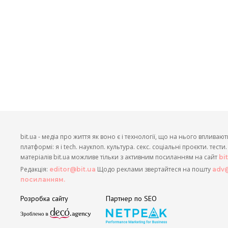
bit.ua - медіа про життя як воно є і технології, що на нього впливают
платформі: я і tech. наукпоп. культура. секс. соціальні проєкти. тест
матеріалів bit.ua можливе тільки з активним посиланням на сайт
bi
Редакція:
Щодо реклами звертайтеся на пошту
editor@bit.ua
adv@
посиланням.
Розробка сайту
Партнер по SEO