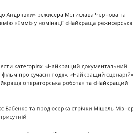
до Андріївки» режисера Мстислава Чернова та
ремію «Еммі» у номінації «Найкраща режисерська
шести категоріях: «Найкращий документальний
ільм про сучасні події», «Найкращий сценарій»
айкраща операторська робота» та «Найкращий
кс Бабенко та продюсерка стрічки Мішель Мізнер
присутній.