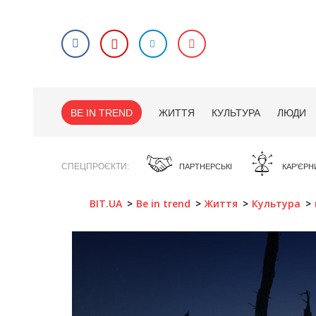
BE IN TREND
ЖИТТЯ
КУЛЬТУРА
ЛЮДИ
СПЕЦПРОЄКТИ
ПАРТНЕРСЬКІ
КАР'ЄРН
BIT.UA
Be in trend
Життя
Культура