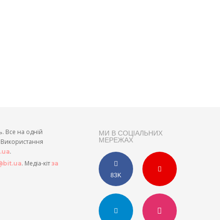
ь. Все на одній
МИ В СОЦІАЛЬНИХ
МЕРЕЖАХ
и. Використання
.
t.ua
. Медіа-кіт
bit.ua
за
83K