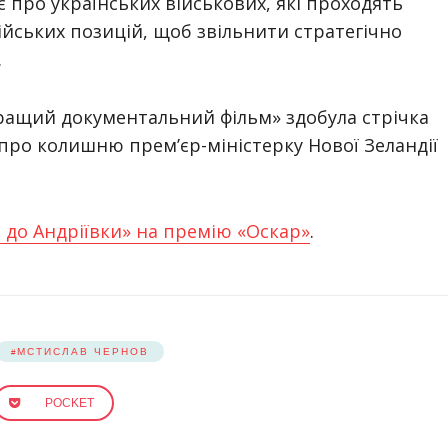
є про українських військових, які проходять
ійських позицій, щоб звільнити стратегічно
.
кращий документальний фільм» здобула стрічка
) про колишню прем’єр-міністерку Нової Зеландії
в до Андріївки» на премію «Оскар»
.
МСТИСЛАВ ЧЕРНОВ
POCKET