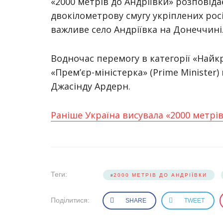
«2000 метрів до Андріївки» розповіда
двокілометрову смугу укріплених рос
важливе село Андріївка на Донеччині
Водночас перемогу в категорії «Най
«Прем’єр-міністерка» (Prime Minister
Джасінду Ардерн.
Раніше Україна висувала «2000 метрі
Теги:
2000 МЕТРІВ ДО АНДРІЇВКИ
Поділитися:
SHARE
TWEET