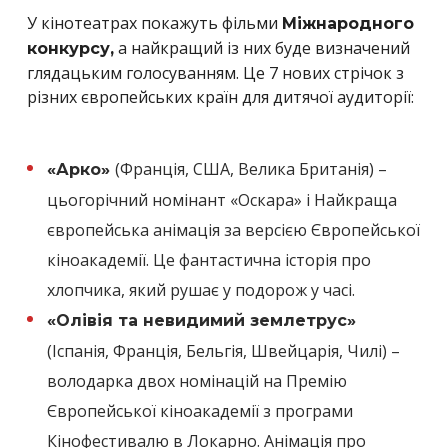
У кінотеатрах покажуть фільми
Міжнародного
а найкращий із них буде визначений
конкурсу,
глядацьким голосуванням. Це 7 нових стрічок з
різних європейських країн для дитячої аудиторії:
(Франція, США, Велика Британія) –
«Арко»
цьогорічний номінант «Оскара» і Найкраща
європейська анімація за версією Європейської
кіноакадемії. Це фантастична історія про
хлопчика, який рушає у подорож у часі.
«Олівія та невидимий землетрус»
(Іспанія, Франція, Бельгія, Швейцарія, Чилі) –
володарка двох номінацій на Премію
Європейської кіноакадемії з програми
Кінофестивалю в Локарно. Анімація про