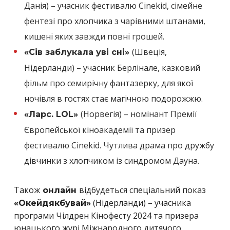
Данія) – учасник фестивалю Cinekid, сімейне
фентезі про хлопчика з чарівними штанами,
кишені яких завжди повні грошей.
(Швеція,
«Сів заблукала уві сні»
Нідерланди) – учасник Берлінале, казковий
фільм про семирічну фантазерку, для якої
ночівля в гостях стає магічною подорожжю.
(Норвегія) – номінант Премії
«Ларс. LOL»
Європейської кіноакадемії та призер
фестивалю Cinekid. Чутлива драма про дружбу
дівчинки з хлопчиком із синдромом Дауна.
Також
відбудеться спеціальний показ
онлайн
(Нідерланди) – учасника
«Окейдякбувай»
програми Чілдрен Кінофесту 2024 та призера
юнацького журі Міжнародного дитячого