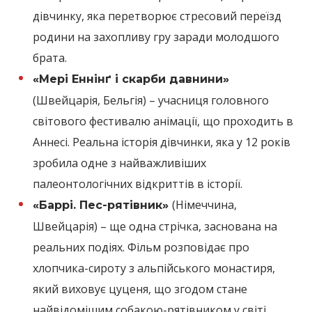
дівчинку, яка перетворює стресовий переїзд
родини на захопливу гру заради молодшого
брата.
«Мері Еннінґ і скарби давнини»
(Швейцарія, Бельгія) – учасниця головного
світового фестивалю анімації, що проходить в
Аннесі. Реальна історія дівчинки, яка у 12 років
зробила одне з найважливіших
палеонтологічних відкриттів в історії.
(Німеччина,
«Баррі. Пес-рятівник»
Швейцарія) – ще одна стрічка, заснована на
реальних подіях. Фільм розповідає про
хлопчика-сироту з альпійського монастиря,
який виховує цуценя, що згодом стане
найвідомішим собакою-рятівником у світі.