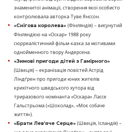
знаменитої анімації, створення якої особисто
контролювала авторка Туве Янссон.
(Фінляндія) – висунутий
«Снігова королева»
Фінляндією на «Оскар» 1988 року
сюрреалістичний фільм-казка за мотивами
однойменного твору Андерсена.
«Зимові пригоди дітей з Гамірного»
(Швеція) – екранізація повістей Астрід
Ліндґрен про пригоди юних жителів
крихітного шведського хутора від
триразового номінанта «Оскара» Лассе
Гальстрьома («Шоколад», «Моє собаче
життя»).
(Швеція, Ісландія) –
«Брати Лев’яче Серце»