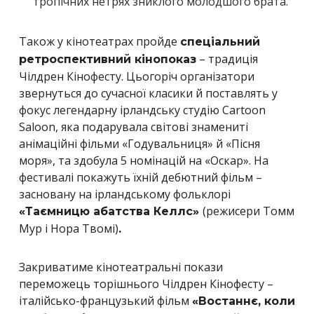
тропічних нетрях зниклого молодшого брата.
Також у кінотеатрах пройде
спеціальний
– традиція
ретроспективний кінопоказ
Чілдрен Кінофесту. Цьогоріч організатори
звернуться до сучасної класики й поставлять у
фокус легендарну ірландську студію Cartoon
Saloon, яка подарувала світові знамениті
анімаційні фільми «Годувальниця» й «Пісня
моря», та здобула 5 номінацій на «Оскар». На
фестивалі покажуть їхній дебютний фільм –
засновану на ірландському фольклорі
(режисери Томм
«Таємницю абатства Келлс»
Мур і Нора Твомі)
.
Закриватиме кінотеатральні покази
переможець торішнього Чілдрен Кінофесту –
італійсько-французький фільм
«Востаннє, коли