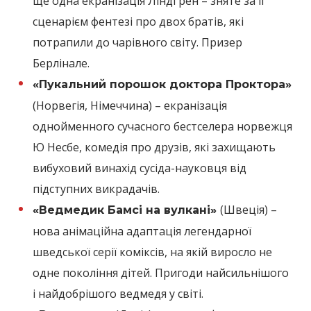
ще одна екранізація Ліндґрен – зняте за її
сценарієм фентезі про двох братів, які
потрапили до чарівного світу. Призер
Берлінале.
«Пукальний порошок доктора Проктора»
(Норвегія, Німеччина) – екранізація
однойменного сучасного бестселера норвежця
Ю Несбе, комедія про друзів, які захищають
вибуховий винахід сусіда-науковця від
підступних викрадачів.
(Швеція) –
«Ведмедик Бамсі на вулкані»
нова анімаційна адаптація легендарної
шведської серії коміксів, на якій виросло не
одне покоління дітей. Пригоди найсильнішого
і найдобрішого ведмедя у світі.