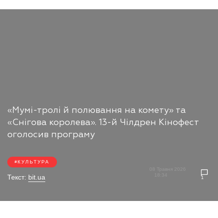
«Мумі-тролі й полювання на комету» та
«Снігова королева». 13-й Чілдрен Кінофест
оголосив програму
КУЛЬТУРА
08 Травня 2026
18:34
Текст:
bit.ua
1