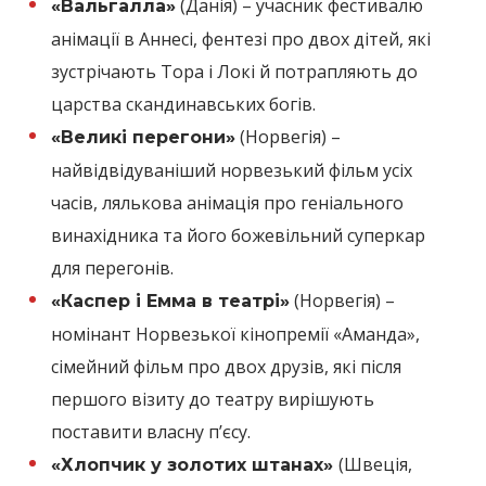
(Данія) – учасник фестивалю
«Вальгалла»
анімації в Аннесі, фентезі про двох дітей, які
зустрічають Тора і Локі й потрапляють до
царства скандинавських богів.
(Норвегія) –
«Великі перегони»
найвідвідуваніший норвезький фільм усіх
часів, лялькова анімація про геніального
винахідника та його божевільний суперкар
для перегонів.
(Норвегія) –
«Каспер і Емма в театрі»
номінант Норвезької кінопремії «Аманда»,
сімейний фільм про двох друзів, які після
першого візиту до театру вирішують
поставити власну п’єсу.
(Швеція,
«Хлопчик у золотих штанах»