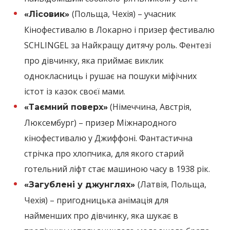
(Польща, Чехія) – учасник
«Лісовик»
Кінофестивалю в Локарно і призер фестивалю
SCHLINGEL за Найкращу дитячу роль. Фентезі
про дівчинку, яка приймає виклик
однокласниць і рушає на пошуки міфічних
істот із казок своєї мами.
(Німеччина, Австрія,
«Таємний поверх»
Люксембург) – призер Міжнародного
кінофестивалю у Джиффоні. Фантастична
стрічка про хлопчика, для якого старий
готельний ліфт стає машиною часу в 1938 рік.
(Латвія, Польща,
«Загублені у джунглях»
Чехія) – пригодницька анімація для
найменших про дівчинку, яка шукає в