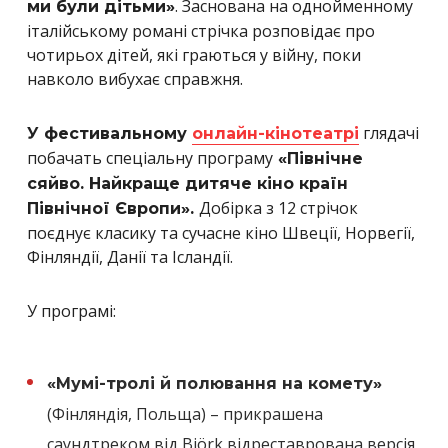
. Заснована на однойменному
ми були дітьми»
італійському романі стрічка розповідає про
чотирьох дітей, які граються у війну, поки
навколо вибухає справжня.
глядачі
У фестивальному
онлайн-кінотеатрі
побачать спеціальну програму
«Північне
сяйво. Найкраще дитяче кіно країн
Добірка з 12 стрічок
Північної Європи».
поєднує класику та сучасне кіно Швеції, Норвегії,
Фінляндії, Данії та Ісландії.
У програмі:
«Мумі-тролі й полювання на комету»
(Фінляндія, Польща) – прикрашена
саундтреком від Björk відреставрована версія