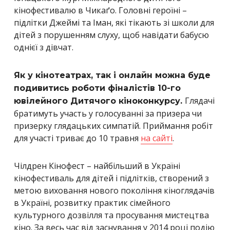
кінофестивалю в Чикаґо. Головні героїні –
підлітки Джеймі та Іман, які тікають зі школи для
дітей з порушенням слуху, щоб навідати бабусю
однієї з дівчат.
Як у кінотеатрах, так і онлайн можна буде
подивитись роботи фіналістів 10-го
Глядачі
ювілейного Дитячого кіноконкурсу.
братимуть участь у голосуванні за призера чи
призерку глядацьких симпатій. Приймання робіт
для участі триває до 10 травня
на сайті
.
Чілдрен Кінофест – найбільший в Україні
кінофестиваль для дітей і підлітків, створений з
метою виховання нового покоління кіноглядачів
в Україні, розвитку практик сімейного
культурного дозвілля та просування мистецтва
кіно. За весь час від заснування у 2014 році подію