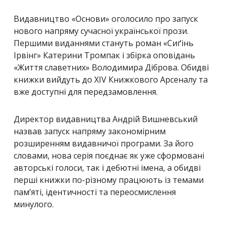
Видавництво «Основи»
оголосило про запуск
нового напряму сучасної української прози.
Першими виданнями стануть роман
«Сиґінь
Ірвінг»
Катерини Тромпак і збірка оповідань
«Життя славетних»
Володимира Діброва
. Обидві
книжки вийдуть до XIV Книжкового Арсеналу та
вже доступні для передзамовлення.
Директор видавництва
Андрій Вишневський
назвав запуск напряму закономірним
розширенням видавничої програми. За його
словами, нова серія поєднає як уже сформовані
авторські голоси, так і дебютні імена, а обидві
перші книжки по-різному працюють із темами
пам’яті, ідентичності та переосмислення
минулого.