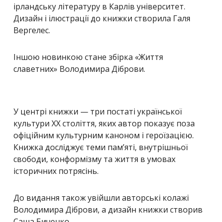
ірландську літературу в
Карлів університет
.
Дизайн і ілюстрації до книжки створила
Галя
Вергелес
.
Іншою новинкою стане збірка
«Життя
славетних»
Володимира Діброви.
У центрі книжки — три постаті української
культури ХХ століття, яких автор показує поза
офіційним культурним каноном і героїзацією.
Книжка досліджує теми пам’яті, внутрішньої
свободи, конформізму та життя в умовах
історичних потрясінь.
До видання також увійшли авторські колажі
Володимира Діброви, а дизайн книжки створив
Саша Биченко
.