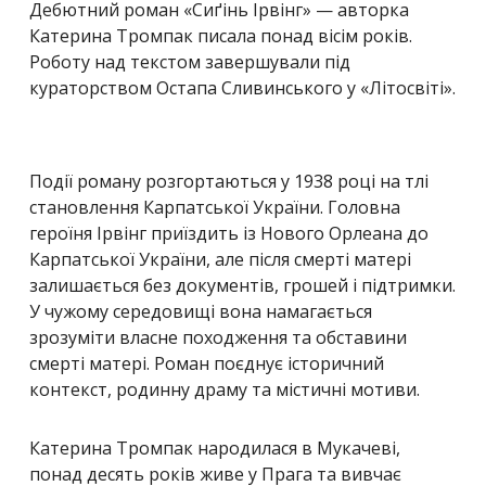
Дебютний роман «Сиґінь Ірвінг» — авторка
Катерина Тромпак писала понад вісім років.
Роботу над текстом завершували під
кураторством Остапа Сливинського у «Літосвіті».
Події роману розгортаються у 1938 році на тлі
становлення Карпатської України. Головна
героїня Ірвінг приїздить із Нового Орлеана до
Карпатської України, але після смерті матері
залишається без документів, грошей і підтримки.
У чужому середовищі вона намагається
зрозуміти власне походження та обставини
смерті матері. Роман поєднує історичний
контекст, родинну драму та містичні мотиви.
Катерина Тромпак народилася в Мукачеві,
понад десять років живе у
Прага
та вивчає