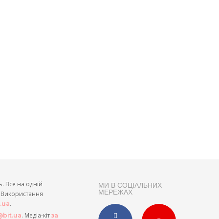
ь. Все на одній
МИ В СОЦІАЛЬНИХ
МЕРЕЖАХ
и. Використання
.
t.ua
. Медіа-кіт
bit.ua
за