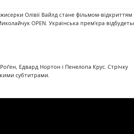
жисерки Олівії Вайлд стане фільмом-відкриттям
Миколайчук OPEN. Українська прем’єра відбудеть
 Роґен, Едвард Нортон і Пенелопа Крус. Стрічку
ькими субтитрами.