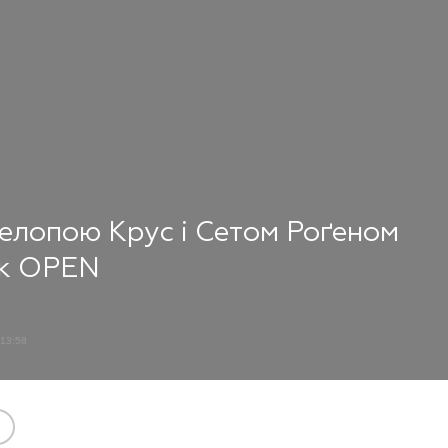
нелопою Крус і Сетом Роґеном
ук OPEN
13:58