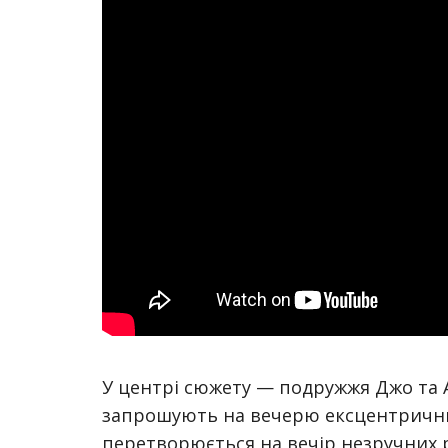
У центрі сюжету — подружжя Джо та А
запрошують на вечерю ексцентричних
перетворюється на вечір незручних р