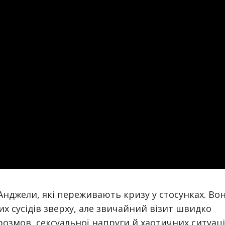
нджели, які переживають кризу у стосунках. Во
 сусідів зверху, але звичайний візит швидко
озмов, сексуальної напруги й хаотичних ситуаці