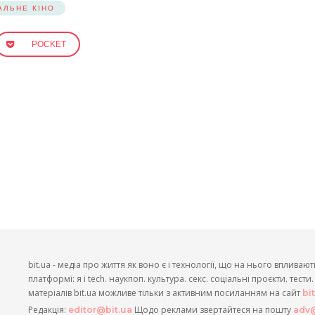
АЛЬНЕ КІНО
POCKET
bit.ua - медіа про життя як воно є і технології, що на нього впливают
платформі: я і tech. наукпоп. культура. секс. соціальні проєкти. тест
матеріалів bit.ua можливе тільки з активним посиланням на сайт
bi
Редакція:
Щодо реклами звертайтеся на пошту
editor@bit.ua
adv@