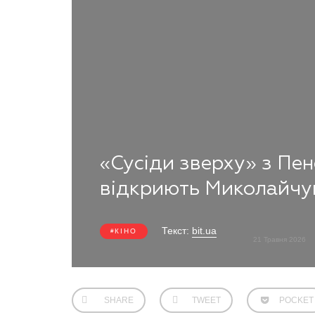
«Сусіди зверху» з Пе
відкриють Миколайч
Текст:
bit.ua
КІНО
21 Травня 2026
SHARE
TWEET
POCKET