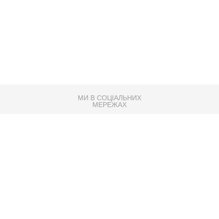
МИ В СОЦІАЛЬНИХ
МЕРЕЖАХ
83K
Розробка сайту
Партнер по SEO