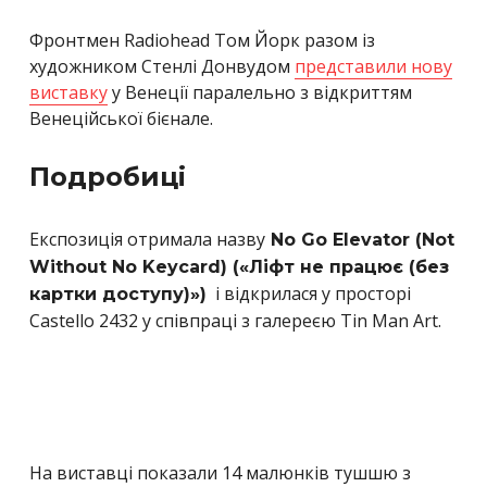
Фронтмен Radiohead Том Йорк разом із
художником Стенлі Донвудом
представили нову
виставку
у Венеції паралельно з відкриттям
Венеційської бієнале.
Подробиці
Експозиція отримала назву
No Go Elevator (Not
Without No Keycard) («Ліфт не працює (без
і відкрилася у просторі
картки доступу)»)
Castello 2432 у співпраці з галереєю Tin Man Art.
На виставці показали 14 малюнків тушшю з