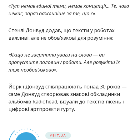
«Тут немає єдиної теми, немає концепції… Те, чого
немає, зараз важливіше за те, що є».
Стенлі Донвуд додав, що тексти у роботах
важливі, але не обов’язкові для розуміння:
«Якщо не звертати уваги на слова — ви
пропустите половину роботи. Але розуміти їх
теж необов’язково».
Йорк і Донвуд співпрацюють понад 30 років —
саме Донвуд створював знакові обкладинки
альбомів Radiohead, візуали до текстів пісень і
цифрові артпроєкти гурту.
#BIT.UA