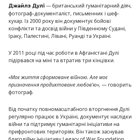
— британський гуманітарний діяч,
Джайлз Дулі
фотограф-документаліст, письменник і шеф-
кухар. Із 2000 року він документує бойові
конфлікти та досвід війни у Південному Судані,
Іраку, Палестині, Лівані, Руанді та Україні.
У 2011 році під час роботи в Афганістані Дулі
підірвався на міні та втратив три кінцівки.
«Моє життя сформоване війною. Але моє
призначення продиктоване любов’ю»,
— говорить
фотограф.
Від початку повномасштабного вторгнення Дулі
регулярно працює в Україні, документує наслідки
війни та підтримує гуманітарні ініціативи на
прифронтових територіях. Він також заснував
благодійну ініціативу Legacy of War Foundation,