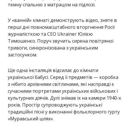
темну спальню з матрацом на підлозі.
У «ванній» кімнаті демонструють відео, зняте в
перші дні повномасштабного вторгнення Росії
журналісткою та CEO Ukraїner Юлією
Тимошенко. Поруч звучить сирена повітряної
тривоги, синхронізована з українським
застосунком.
Ще одна інсталяція відсилає до кімнати
української бабусі. Серед її предметів — коробка
з нібито архівними світлинами, які насправді є
сучасними портретами українських військових і
культурних діячів. Дулі знімав їх на камери 1940-х
років. Простір супроводжують українські
традиційні пісні у виконанні фольклорного гурту
«Муравський шлях».