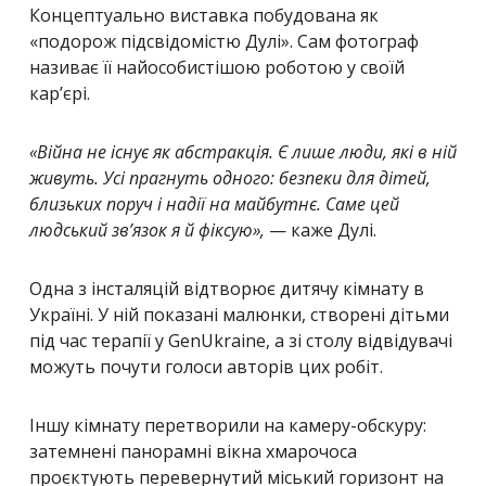
Концептуально виставка побудована як
«подорож підсвідомістю Дулі». Сам фотограф
називає її найособистішою роботою у своїй
кар’єрі.
«Війна не існує як абстракція. Є лише люди, які в ній
живуть. Усі прагнуть одного: безпеки для дітей,
близьких поруч і надії на майбутнє. Саме цей
людський зв’язок я й фіксую»,
— каже Дулі.
Одна з інсталяцій відтворює дитячу кімнату в
Україні. У ній показані малюнки, створені дітьми
під час терапії у GenUkraine, а зі столу відвідувачі
можуть почути голоси авторів цих робіт.
Іншу кімнату перетворили на камеру-обскуру:
затемнені панорамні вікна хмарочоса
проєктують перевернутий міський горизонт на