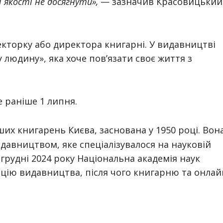
 якості не досягнути»,
— зазначив Красовицький
кторку або директора книгарні. У видавництві
 людину», яка хоче пов’язати своє життя з
 раніше 1 липня.
их книгарень Києва, заснована у 1950 році. Вон
авництвом, яке спеціалізувалося на науковій
У грудні 2024 року Національна академія наук
ацію видавництва, після чого книгарню та онлай