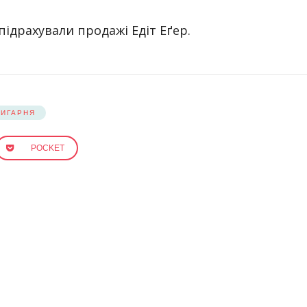
 підрахували продажі Едіт Еґер.
НИГАРНЯ
POCKET