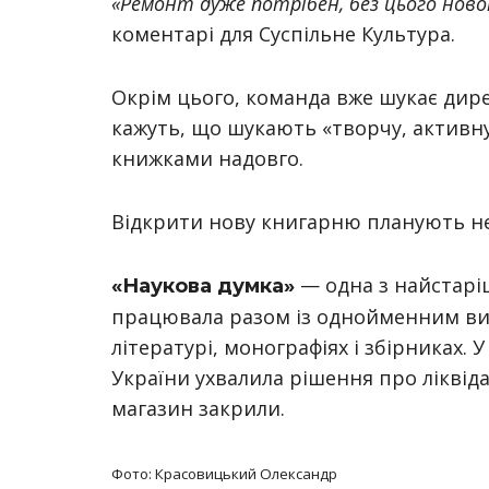
«Ремонт дуже потрібен, без цього нової
коментарі для Суспільне Культура.
Окрім цього, команда вже шукає дире
кажуть, що шукають «творчу, активну
книжками надовго.
Відкрити нову книгарню планують не
— одна з найстаріш
«Наукова думка»
працювала разом із однойменним вид
літературі, монографіях і збірниках. 
України ухвалила рішення про ліквід
магазин закрили.
Фото: Красовицький Олександр