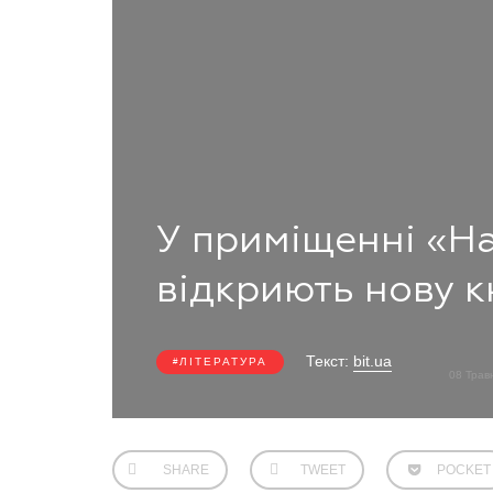
У приміщенні «Н
відкриють нову 
Текст:
bit.ua
ЛІТЕРАТУРА
08 Трав
SHARE
TWEET
POCKET