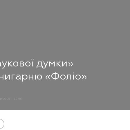
аукової думки»
книгарню «Фоліо»
ня 2026
12:56