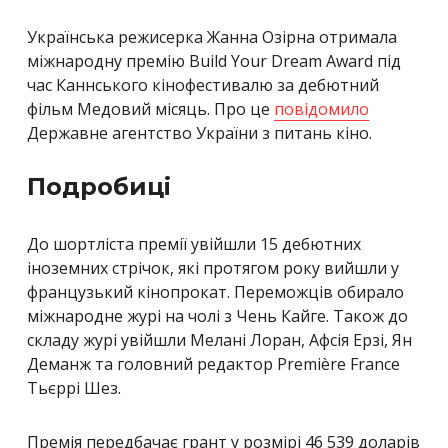
Українська режисерка Жанна Озірна отримала
міжнародну премію Build Your Dream Award під
час Каннського кінофестивалю за дебютний
фільм Медовий місяць. Про це
повідомило
Державне агентство України з питань кіно.
Подробиці
До шортліста премії увійшли 15 дебютних
іноземних стрічок, які протягом року вийшли у
французький кінопрокат. Переможців обирало
міжнародне журі на чолі з Чень Кайге. Також до
складу журі увійшли Мелані Лоран, Афсія Ерзі, Ян
Деманж та головний редактор Première France
Тьєррі Шез.
Премія передбачає грант у розмірі 46 539 доларів