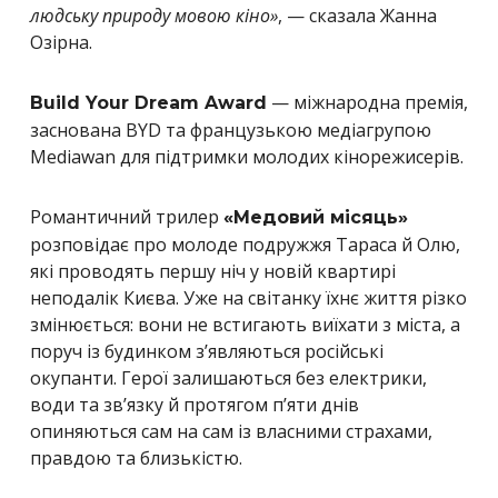
людську природу мовою кіно»
, — сказала Жанна
Озірна.
— міжнародна премія,
Build Your Dream Award
заснована BYD та французькою медіагрупою
Mediawan для підтримки молодих кінорежисерів.
Романтичний трилер
«Медовий місяць»
розповідає про молоде подружжя Тараса й Олю,
які проводять першу ніч у новій квартирі
неподалік Києва. Уже на світанку їхнє життя різко
змінюється: вони не встигають виїхати з міста, а
поруч із будинком з’являються російські
окупанти. Герої залишаються без електрики,
води та зв’язку й протягом п’яти днів
опиняються сам на сам із власними страхами,
правдою та близькістю.