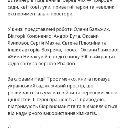
сади, квіткові луки, приватні парки та невеликі
експериментальні простори.
У книзі представлені роботи Олени Бальжик,
Вікторії Кононенко, Андрія Бута, Оксани
Язикової, Сергія Махна, Євгена Плюсніна та
інших авторів. Зокрема, проєкт Оксани Язикової
«Жива Нива» увійшов до списку 300 найкращих
садів світу за версією Phaidon.
За словами Надії Трофименко, книга показує
український сад як живий простір, що
розвивається в умовах війни та переосмислення
цінностей. Її герої працюють із природою,
підтримують біорізноманіття та відмовляються
від надмірного використання хімікатів.