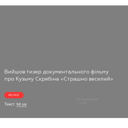
Вийшов тизер документального фільму
про Кузьму Скрябіна «Страшно веселий»
КІНО
03 Червня 2026
11:05
Текст:
bit.ua