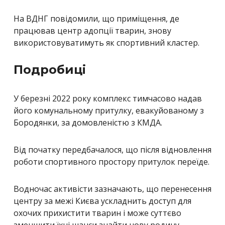
На ВДНГ повідомили, що приміщення, де
працював центр адопції тварин, знову
використовуватимуть як спортивний кластер.
Подробиці
У березні 2022 року комплекс тимчасово надав
його комунальному притулку, евакуйованому з
Бородянки, за домовленістю з КМДА.
Від початку передбачалося, що після відновлення
роботи спортивного простору притулок переїде.
Водночас активісти зазначають, що перенесення
центру за межі Києва ускладнить доступ для
охочих прихистити тварин і може суттєво
зменшити їхні шанси знайти нову родину.