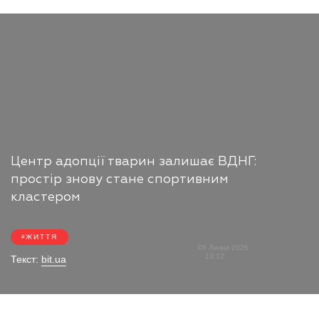
Центр адопції тварин залишає ВДНГ:
простір знову стане спортивним
кластером
ЖИТТЯ
08 Липня 2026
13:12
Текст:
bit.ua