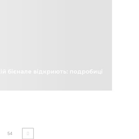
ій бієнале відкриють: подробиці
54