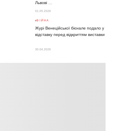
Львові …
01.05.2026
ВІЙНА
Журі Венеційської бієнале подало у
відставку перед відкриттям виставки
30.04.2026