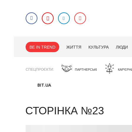
BE IN TREND
ЖИТТЯ
КУЛЬТУРА
ЛЮДИ
СПЕЦПРОЄКТИ
ПАРТНЕРСЬКІ
КАР'ЄРН
BIT.UA
СТОРІНКА №23