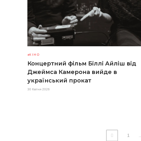
КІНО
Концертний фільм Біллі Айліш від
Джеймса Камерона вийде в
український прокат
30 Квітня 2026
1