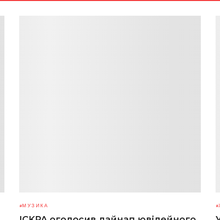
МУЗИКА
ICKPA оголосив лайнап ювілейного