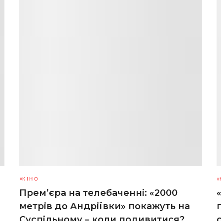
КІНО
Прем’єра на телебаченні: «2000
метрів до Андріївки» покажуть на
Суспільному – коли подивитися?