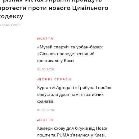
протести проти нового Цивільного
кодексу
4 Травня 2026
ЖИТТЯ
«Музей спаржі» та урбан-базар:
«Сільпо» проведе весняний
фестиваль у Києві
01.05.2026
ДОБРІ СПРАВИ
Курган & Agregat і «Трибуна Героїв»
випустили дроп пам’яті загиблих
фанатів
01.05.2026
ЖИТТЯ
Камери схову для бігунів від Нової
пошти та PUMA з’явилися у Києві,