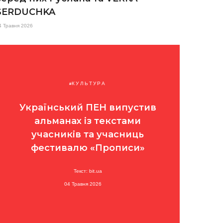
SERDUCHKA
4 Травня 2026
КУЛЬТУРА
Український ПЕН випустив
альманах із текстами
учасників та учасниць
фестивалю «Прописи»
Текст: bit.ua
04 Травня 2026