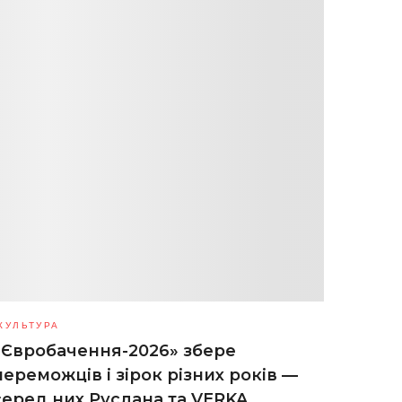
КУЛЬТУРА
«Євробачення-2026» збере
переможців і зірок різних років —
серед них Руслана та VERKA