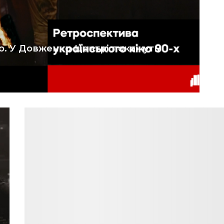
о. У Довженко-Центрі покажуть