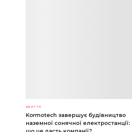
ЖИТТЯ
Kormotech завершує будівництво
наземної сонячної електростанції:
що це дасть компанії?