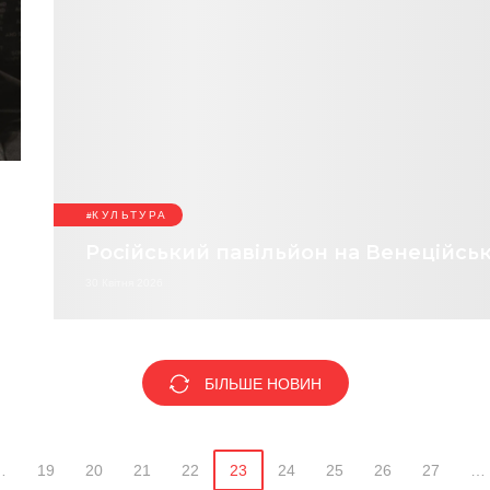
КУЛЬТУРА
Російський павільйон на Венеційськ
30 Квітня 2026
БІЛЬШЕ НОВИН
…
19
20
21
22
23
24
25
26
27
…