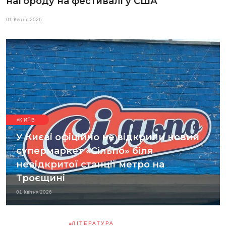
нагороду на фестивалі у США
01 Квітня 2026
КИЇВ
У Києві офіційно не відкрили новий
супермаркет «Сільпо» біля
невідкритої станції метро на
Троєщині
01 Квітня 2026
ЛІТЕРАТУРА