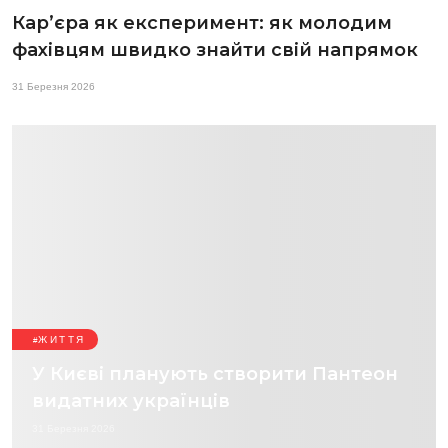
Кар’єра як експеримент: як молодим
фахівцям швидко знайти свій напрямок
31 Березня 2026
ЖИТТЯ
У Києві планують створити Пантеон
видатних українців
31 Березня 2026