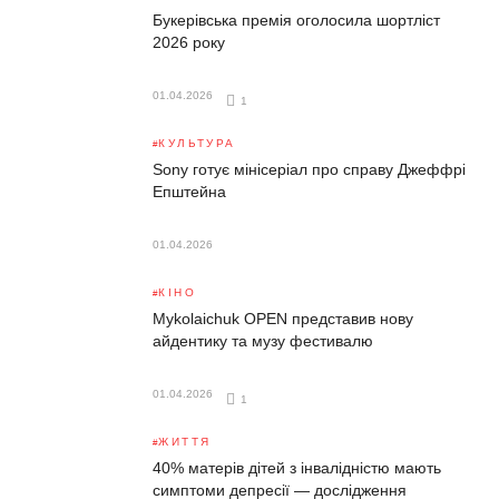
Букерівська премія оголосила шортліст
2026 року
01.04.2026
1
КУЛЬТУРА
Sony готує мінісеріал про справу Джеффрі
Епштейна
01.04.2026
КІНО
Mykolaichuk OPEN представив нову
айдентику та музу фестивалю
01.04.2026
1
ЖИТТЯ
40% матерів дітей з інвалідністю мають
симптоми депресії — дослідження