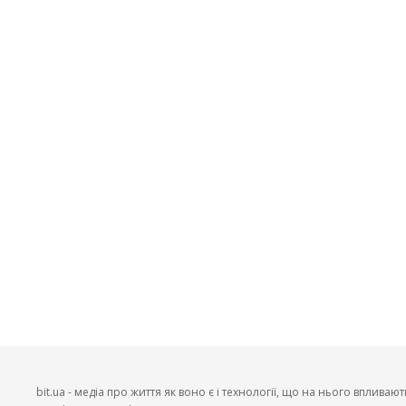
bit.ua - медіа про життя як воно є і технології, що на нього впливают