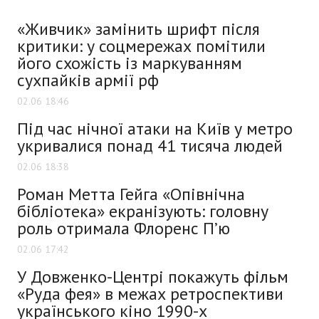
«Живчик» замінить шрифт після
критики: у соцмережах помітили
його схожість із маркуванням
сухпайків армії рф
02.06 18:46
Під час нічної атаки на Київ у метро
укривалися понад 41 тисяча людей
02.06 18:38
Роман Метта Гейга «Опівнічна
бібліотека» екранізують: головну
роль отримала Флоренс П’ю
02.06 17:42
У Довженко-Центрі покажуть фільм
«Руда фея» в межах ретроспективи
українського кіно 1990-х