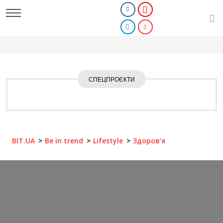
СПЕЦПРОЄКТИ
BIT.UA
Be in trend
Lifestyle
Здоров’я