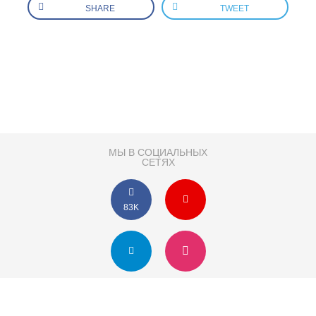
SHARE
TWEET
МЫ В СОЦИАЛЬНЫХ
СЕТЯХ
83K
Розробка сайту
Партнер по SEO