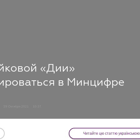
йковой «Дии»
ироваться в Минцифре
29 Октября 2021
10:37
Читайте цю статтю українською