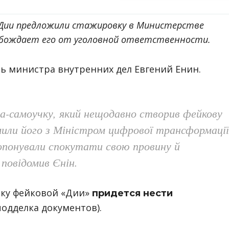
 Дии предложили стажировку в Министерстве
обождает его от уголовной ответственности.
ь министра внутренних дел Евгений Енин.
ра-самоучку, який нещодавно створив фейкову
мили його з Міністром цифрової трансформації
понували спокутати свою провину й
повідомив Єнін.
ику фейковой «Дии»
придется нести
подделка документов).