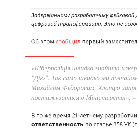
Задержанному разработчику фейковой
цифровой трансформации. Это не осв
Об этом
сообщил
первый заместител
«Кіберполіція швидко знайшла хаке
"Дію". Так само швидко ми познайо
Михайлом Федоровим. Хлопцю запро
постажуватися в Міністерстві», – 
В то же время 21-летнему разработч
по статье 358 УК (
ответственность