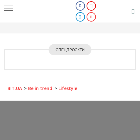
СПЕЦПРОЄКТИ
BIT.UA
Be in trend
Lifestyle