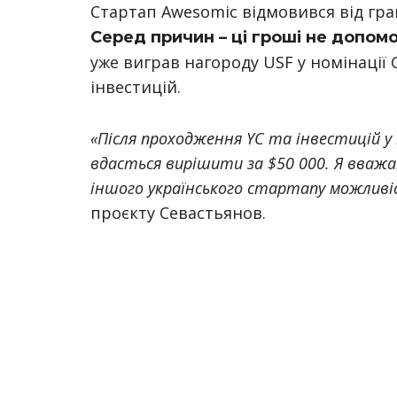
Стартап Awesomic відмовився від гран
Серед причин – ці гроші не допом
уже виграв нагороду USF у номінації G
інвестицій.
«Після проходження YC та інвестицій у н
вдасться вирішити за $50 000. Я вважа
іншого українського стартапу можлив
проєкту Севастьянов.