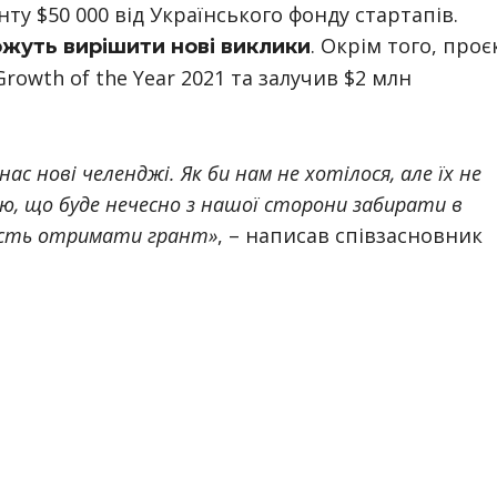
ту $50 000 від Українського фонду стартапів.
. Окрім того, проє
ожуть вирішити нові виклики
rowth of the Year 2021 та залучив $2 млн
ас нові челенджі. Як би нам не хотілося, але їх не
ю, що буде нечесно з нашої сторони забирати в
ість отримати грант»
, – написав співзасновник