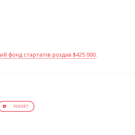
ий фонд стартапів роздав $425 000
.
POCKET