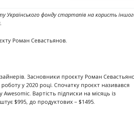
ту Українського фонду стартапів на користь іншог
.
єкту Роман Севастьянов.
изайнерів. Засновники проєкту Роман Севастьян
роботу у 2020 році. Спочатку проєкт називався
у Awesomic. Вартість підписки на місяць із
тує $995, до продуктових – $1495.