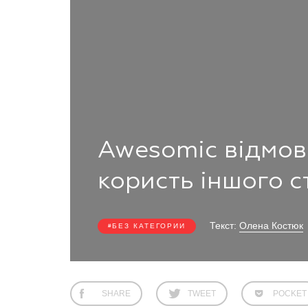
Awesomic відмови
користь іншого с
Текст:
Олена Костюк
БЕЗ КАТЕГОРИИ
SHARE
TWEET
POCKET