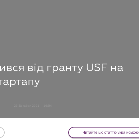
вся від гранту USF на
тартапу
23 Декабря 2021
16:54
Читайте цю статтю українською