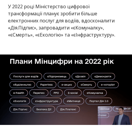
У 2022 році Міністерство цифрової
трансформації планує зробити більше
електронних послуг для водіїв, вдосконалити
«Дія.Підпис», запровадити «єКомуналку»,
«єСмерть», «єЕкологію» та «єІнфраструктуру».