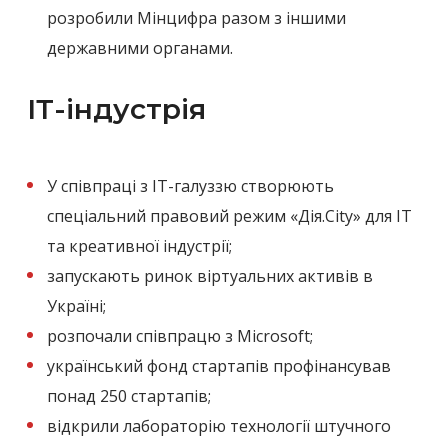
розробили Мінцифра разом з іншими
державними органами.
ІТ-індустрія
У співпраці з IT-галуззю створюють
спеціальний правовий режим «Дія.City» для IT
та креативної індустрії;
запускають ринок віртуальних активів в
Україні;
розпочали співпрацю з Microsoft;
український фонд стартапів профінансував
понад 250 стартапів;
відкрили лабораторію технології штучного