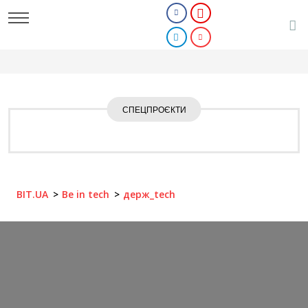
СПЕЦПРОЄКТИ
BIT.UA
Be in tech
держ_tech