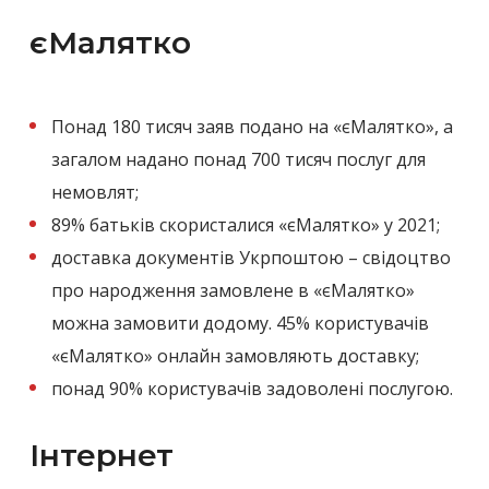
єМалятко
Понад 180 тисяч заяв подано на «єМалятко», а
загалом надано понад 700 тисяч послуг для
немовлят;
89% батьків скористалися «єМалятко» у 2021;
доставка документів Укрпоштою – свідоцтво
про народження замовлене в «єМалятко»
можна замовити додому. 45% користувачів
«єМалятко» онлайн замовляють доставку;
понад 90% користувачів задоволені послугою.
Інтернет