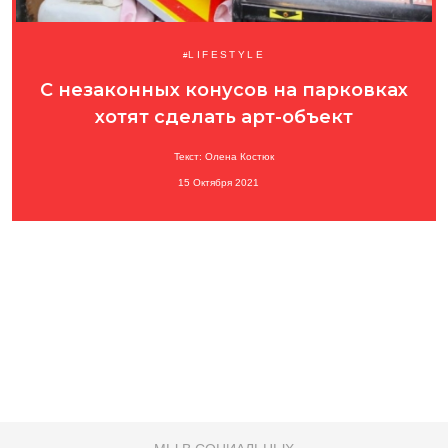
LIFESTYLE
С незаконных конусов на парковках
хотят сделать арт-объект
Текст: Олена Костюк
15 Октября 2021