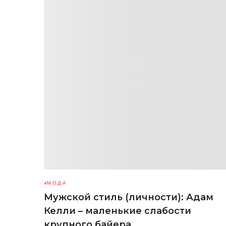
МОДА
Мужской стиль (личности): Адам
Келли – маленькие слабости
крупного байера