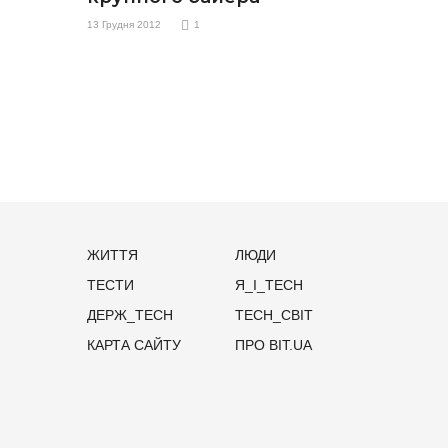
13 Грудня 2012
1
ЖИТТЯ
ЛЮДИ
ТЕСТИ
Я_І_TECH
ДЕРЖ_TECH
TECH_СВІТ
КАРТА САЙТУ
ПРО BIT.UA