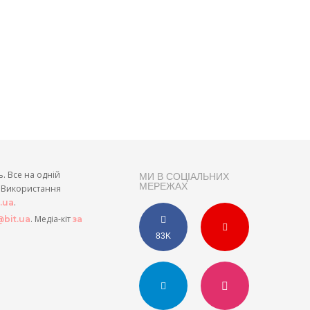
ь. Все на одній
МИ В СОЦІАЛЬНИХ
МЕРЕЖАХ
и. Використання
.
t.ua
. Медіа-кіт
bit.ua
за
83K