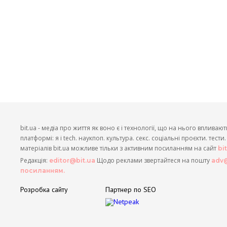
bit.ua - медіа про життя як воно є і технології, що на нього впливают
платформі: я і tech. наукпоп. культура. секс. соціальні проєкти. тест
матеріалів bit.ua можливе тільки з активним посиланням на сайт
bi
Редакція:
Щодо реклами звертайтеся на пошту
editor@bit.ua
adv@
посиланням.
Розробка сайту
Партнер по SEO