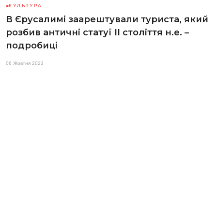
КУЛЬТУРА
В Єрусалимі заарештували туриста, який
розбив античні статуї II століття н.е. –
подробиці
06 Жовтня 2023