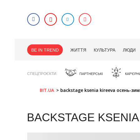
BE IN TREND
ЖИТТЯ
КУЛЬТУРА
ЛЮДИ
СПЕЦПРОЄКТИ
ПАРТНЕРСЬКІ
КАР'ЄРН
BIT.UA
backstage ksenia kireeva осень-зим
BACKSTAGE KSENIA 