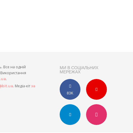
ь. Все на одній
МИ В СОЦІАЛЬНИХ
МЕРЕЖАХ
и. Використання
.
t.ua
. Медіа-кіт
bit.ua
за
83K