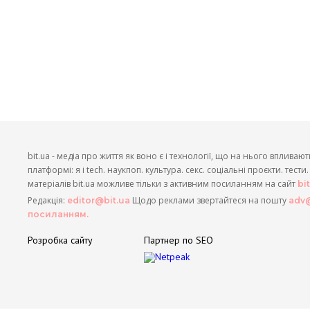
bit.ua - медіа про життя як воно є і технології, що на нього впливают
платформі: я і tech. наукпоп. культура. секс. соціальні проєкти. тест
матеріалів bit.ua можливе тільки з активним посиланням на сайт
bi
Редакція:
Щодо реклами звертайтеся на пошту
editor@bit.ua
adv@
посиланням.
Розробка сайту
Партнер по SEO