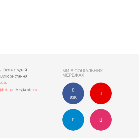
ь. Все на одній
МИ В СОЦІАЛЬНИХ
МЕРЕЖАХ
и. Використання
.
t.ua
. Медіа-кіт
bit.ua
за
83K