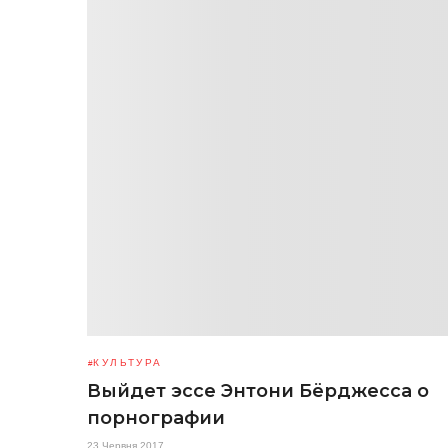
КУЛЬТУРА
Выйдет эссе Энтони Бёрджесса о
порнографии
23 Червня 2017