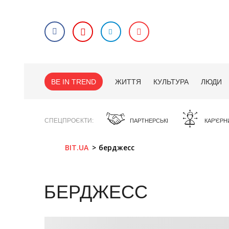
BE IN TREND
ЖИТТЯ
КУЛЬТУРА
ЛЮДИ
СПЕЦПРОЄКТИ
ПАРТНЕРСЬКІ
КАР'ЄРН
BIT.UA
берджесс
БЕРДЖЕСС