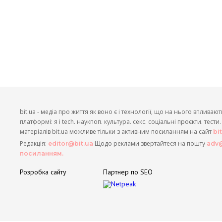
bit.ua - медіа про життя як воно є і технології, що на нього впливают
платформі: я і tech. наукпоп. культура. секс. соціальні проєкти. тест
матеріалів bit.ua можливе тільки з активним посиланням на сайт
bi
Редакція:
Щодо реклами звертайтеся на пошту
editor@bit.ua
adv@
посиланням.
Розробка сайту
Партнер по SEO