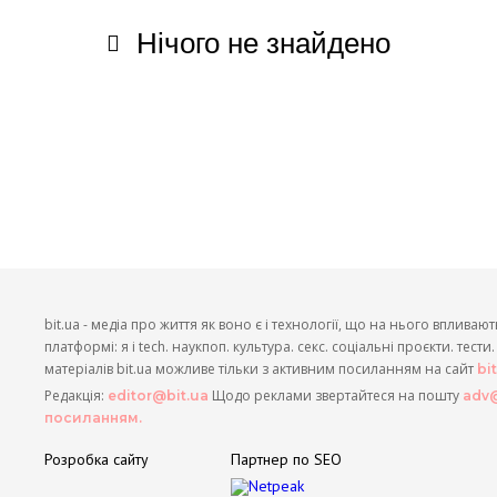
Нічого не знайдено
bit.ua - медіа про життя як воно є і технології, що на нього впливают
платформі: я і tech. наукпоп. культура. секс. соціальні проєкти. тест
матеріалів bit.ua можливе тільки з активним посиланням на сайт
bi
Редакція:
Щодо реклами звертайтеся на пошту
editor@bit.ua
adv@
посиланням.
Розробка сайту
Партнер по SEO