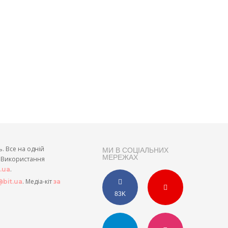
ь. Все на одній
МИ В СОЦІАЛЬНИХ
МЕРЕЖАХ
и. Використання
.
t.ua
. Медіа-кіт
bit.ua
за
83K