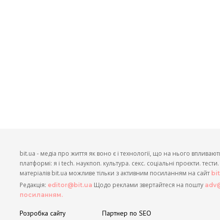
bit.ua - медіа про життя як воно є і технології, що на нього впливают
платформі: я і tech. наукпоп. культура. секс. соціальні проєкти. тест
матеріалів bit.ua можливе тільки з активним посиланням на сайт
bi
Редакція:
Щодо реклами звертайтеся на пошту
editor@bit.ua
adv@
посиланням.
Розробка сайту
Партнер по SEO