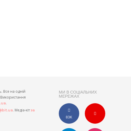
ь. Все на одній
МИ В СОЦІАЛЬНИХ
МЕРЕЖАХ
и. Використання
.
t.ua
. Медіа-кіт
bit.ua
за
83K